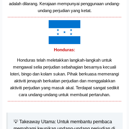
adalah dilarang. Kerajaan mempunyai penggunaan undang-
undang perjudian yang ketat.
Honduras:
Honduras telah meletakkan langkah-langkah untuk
mengawal selia perjudian sebahagian besarnya kecuali
loteri, bingo dan kolam sukan. Pihak berkuasa memerangi
aktiviti jenayah berkaitan perjudian dan menggalakkan
aktiviti perjudian yang masuk akal. Terdapat sangat sedikit
cara undang-undang untuk membuat pertaruhan.
💡 Takeaway Utama: Untuk membantu pembaca
memahami keunikan undang-undang perjudian di