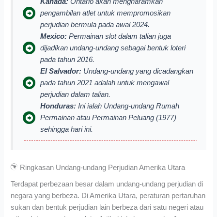
Kanada:
Ontario akan mengharamkan
pengambilan atlet untuk mempromosikan
perjudian bermula pada awal 2024.
Mexico:
Permainan slot dalam talian juga
dijadikan undang-undang sebagai bentuk loteri
pada tahun 2016.
El Salvador:
Undang-undang yang dicadangkan
pada tahun 2021 adalah untuk mengawal
perjudian dalam talian.
Honduras:
Ini ialah Undang-undang Rumah
Permainan atau Permainan Peluang (1977)
sehingga hari ini.
Ringkasan Undang-undang Perjudian Amerika Utara
Terdapat perbezaan besar dalam undang-undang perjudian di
negara yang berbeza. Di Amerika Utara, peraturan pertaruhan
sukan dan bentuk perjudian lain berbeza dari satu negeri atau