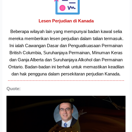
Lesen Perjudian di Kanada
Beberapa wilayah lain yang mempunyai badan kawal selia
mereka memberikan lesen perjudian dalam talian termasuk.
Ini ialah Cawangan Dasar dan Penguatkuasaan Permainan
British Columbia, Suruhanjaya Permainan, Minuman Keras
dan Ganja Alberta dan Suruhanjaya Alkohol dan Permainan
Ontario. Badan-badan ini berhak untuk memastikan keadilan
dan hak pengguna dalam persekitaran perjudian Kanada.
Quote: