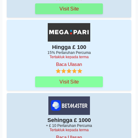
Visit Site
Hingga £ 100
15% Pertaruhan Percuma
Tertakluk kepada terma
Baca Ulasan
Visit Site
Sehingga £ 1000
+ £ 10 Pertaruhan Percuma
Tertakluk kepada terma
Baca Ulasan