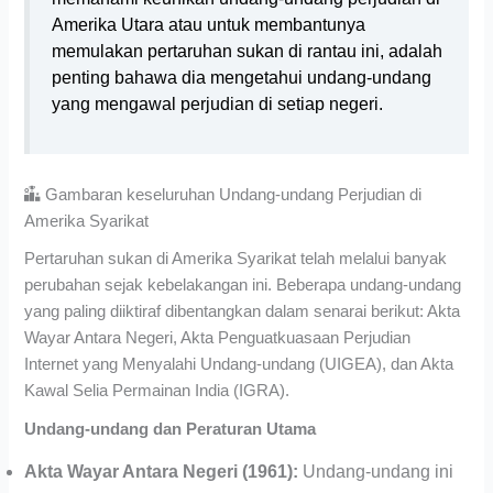
Amerika Utara atau untuk membantunya
memulakan pertaruhan sukan di rantau ini, adalah
penting bahawa dia mengetahui undang-undang
yang mengawal perjudian di setiap negeri.
Gambaran keseluruhan Undang-undang Perjudian di
Amerika Syarikat
Pertaruhan sukan di Amerika Syarikat telah melalui banyak
perubahan sejak kebelakangan ini. Beberapa undang-undang
yang paling diiktiraf dibentangkan dalam senarai berikut: Akta
Wayar Antara Negeri, Akta Penguatkuasaan Perjudian
Internet yang Menyalahi Undang-undang (UIGEA), dan Akta
Kawal Selia Permainan India (IGRA).
Undang-undang dan Peraturan Utama
Akta Wayar Antara Negeri (1961):
Undang-undang ini