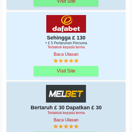
Visit Site
Sehingga £ 130
+ £ 5 Pertaruhan Percuma
Tertakluk kepada terma
Baca Ulasan
Visit Site
Bertaruh £ 30 Dapatkan £ 30
Tertakluk kepada terma
Baca Ulasan