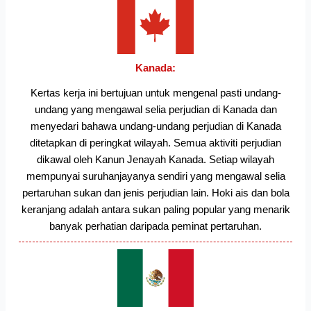
Kanada:
Kertas kerja ini bertujuan untuk mengenal pasti undang-
undang yang mengawal selia perjudian di Kanada dan
menyedari bahawa undang-undang perjudian di Kanada
ditetapkan di peringkat wilayah. Semua aktiviti perjudian
dikawal oleh Kanun Jenayah Kanada. Setiap wilayah
mempunyai suruhanjayanya sendiri yang mengawal selia
pertaruhan sukan dan jenis perjudian lain. Hoki ais dan bola
keranjang adalah antara sukan paling popular yang menarik
banyak perhatian daripada peminat pertaruhan.