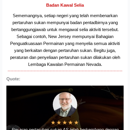
Badan Kawal Selia
Sememangnya, setiap negeri yang telah membenarkan
pertaruhan sukan mempunyai badan pentadbirnya yang
bertanggungjawab untuk mengawal selia aktiviti tersebut.
Sebagai contoh, New Jersey mempunyai Bahagian
Penguatkuasaan Permainan yang menyelia semua aktiviti
yang berkaitan dengan pertaruhan sukan. Begitu juga,
peraturan dan penyeliaan pertaruhan sukan dilakukan oleh
Lembaga Kawalan Permainan Nevada.
Quote:
★
★
★
★
★
Pasaran pertaruhan sukan AS telah berkembang dengan