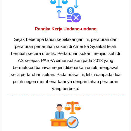
Rangka Kerja Undang-undang
Sejak beberapa tahun kebelakangan ini, peraturan dan
peraturan pertaruhan sukan di Amerika Syarikat telah
berubah secara drastik. Pertaruhan sukan menjadi sah di
AS selepas PASPA dimansuhkan pada 2018 yang
bermaksud bahawa negeri dibenarkan untuk mengawal
selia pertaruhan sukan. Pada masa ini, lebih daripada dua
puluh negeri membenarkannya dengan tahap peraturan
yang berbeza.