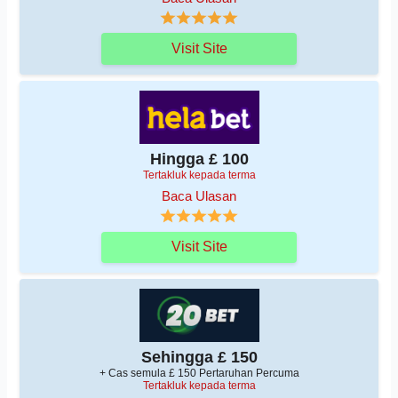
Visit Site
Hingga £ 100
Tertakluk kepada terma
Baca Ulasan
Visit Site
Sehingga £ 150
+ Cas semula £ 150 Pertaruhan Percuma
Tertakluk kepada terma