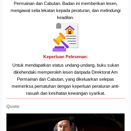
Permainan dan Cabutan. Badan ini memberikan lesen,
mengawal selia lekatan kepada peraturan, dan melindungi
keadilan.
Keperluan Pelesenan:
Untuk mendapatkan status undang-undang, buku sukan
dikehendaki memperoleh lesen daripada Direktorat Am
Permainan dan Cabutan, yang dikeluarkan selepas
memeriksa pematuhan dengan keperluan peraturan anti-
rasuah dan kesihatan kewangan syarikat.
Quote: