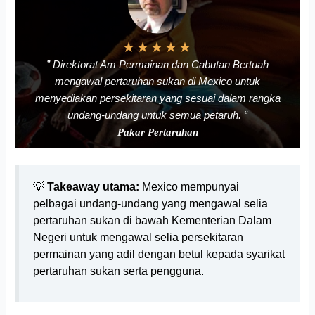
★
★
★
★
★
” Direktorat Am Permainan dan Cabutan Bertuah
mengawal pertaruhan sukan di Mexico untuk
menyediakan persekitaran yang sesuai dalam rangka
undang-undang untuk semua petaruh. “
Pakar Pertaruhan
💡
Takeaway utama:
Mexico mempunyai
pelbagai undang-undang yang mengawal selia
pertaruhan sukan di bawah Kementerian Dalam
Negeri untuk mengawal selia persekitaran
permainan yang adil dengan betul kepada syarikat
pertaruhan sukan serta pengguna.