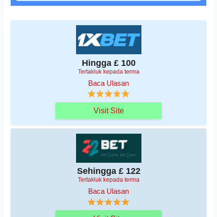
Hingga £ 100
Tertakluk kepada terma
Baca Ulasan
Visit Site
Sehingga £ 122
Tertakluk kepada terma
Baca Ulasan