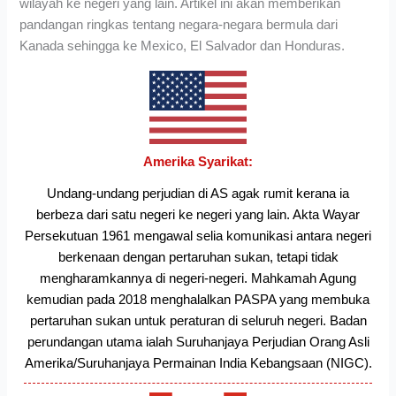
wilayah ke negeri yang lain. Artikel ini akan memberikan
pandangan ringkas tentang negara-negara bermula dari
Kanada sehingga ke Mexico, El Salvador dan Honduras.
Amerika Syarikat:
Undang-undang perjudian di AS agak rumit kerana ia
berbeza dari satu negeri ke negeri yang lain. Akta Wayar
Persekutuan 1961 mengawal selia komunikasi antara negeri
berkenaan dengan pertaruhan sukan, tetapi tidak
mengharamkannya di negeri-negeri. Mahkamah Agung
kemudian pada 2018 menghalalkan PASPA yang membuka
pertaruhan sukan untuk peraturan di seluruh negeri. Badan
perundangan utama ialah Suruhanjaya Perjudian Orang Asli
Amerika/Suruhanjaya Permainan India Kebangsaan (NIGC).