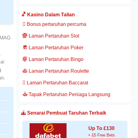
Kasino Dalam Talian
Bonus pertaruhan percuma
Laman Pertaruhan Slot
 EMAG
Laman Pertaruhan Poker
.
Laman Pertaruhan Bingo
ai
g
Laman Pertaruhan Roulette
an.
Laman Pertaruhan Baccarat
Tapak Pertaruhan Peniaga Langsung
Senarai Pembuat Taruhan Terbaik
Up To £130
+ £5 Free Bets