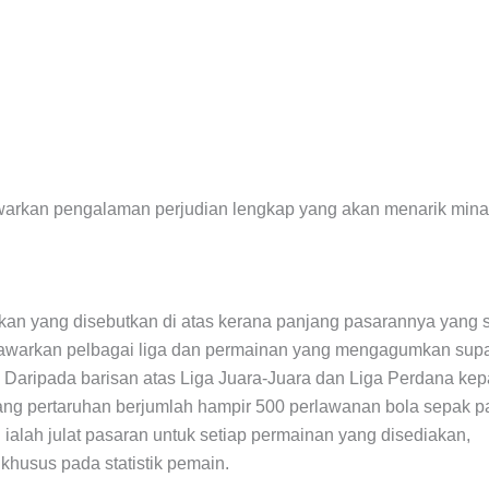
warkan pengalaman perjudian lengkap yang akan menarik mina
an yang disebutkan di atas kerana panjang pasarannya yang 
 menawarkan pelbagai liga dan permainan yang mengagumkan sup
. Daripada barisan atas Liga Juara-Juara dan Liga Perdana ke
eluang pertaruhan berjumlah hampir 500 perlawanan bola sepak 
 ialah julat pasaran untuk setiap permainan yang disediakan,
khusus pada statistik pemain.