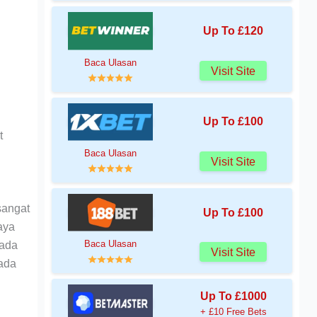
Up To £120
Baca Ulasan
Visit Site
Up To £100
t
Baca Ulasan
Visit Site
sangat
Up To £100
aya
Baca Ulasan
pada
Visit Site
pada
Up To £1000
+ £10 Free Bets