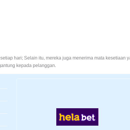
tiap hari; Selain itu, mereka juga menerima mata kesetiaan 
rgantung kepada pelanggan.