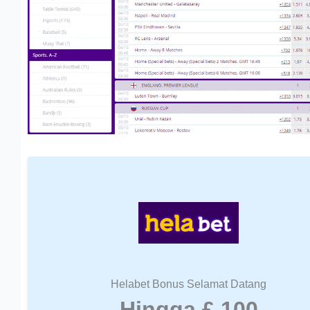
Helabet Bonus Selamat Datang
Hingga £ 100