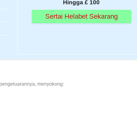
Hingga £ 100
Sertai Helabet Sekarang
n pengeluarannya, menyokong: