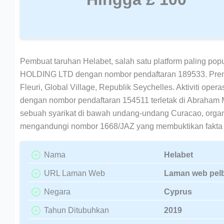
Pembuat taruhan Helabet, salah satu platform paling pop
HOLDING LTD dengan nombor pendaftaran 189533. Premis k
Fleuri, Global Village, Republik Seychelles. Aktiviti 
dengan nombor pendaftaran 154511 terletak di Abraham
sebuah syarikat di bawah undang-undang Curacao, organ
mengandungi nombor 1668/JAZ yang membuktikan fakta ba
Nama
Helabet
URL Laman Web
Laman web pel
Negara
Cyprus
Tahun Ditubuhkan
2019