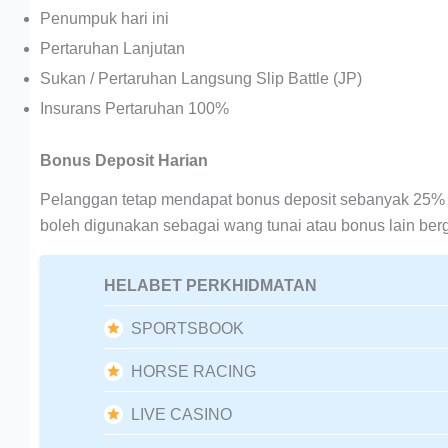
Penumpuk hari ini
Pertaruhan Lanjutan
Sukan / Pertaruhan Langsung Slip Battle (JP)
Insurans Pertaruhan 100%
Bonus Deposit Harian
Pelanggan tetap mendapat bonus deposit sebanyak 25% se
boleh digunakan sebagai wang tunai atau bonus lain be
HELABET PERKHIDMATAN
SPORTSBOOK
HORSE RACING
LIVE CASINO