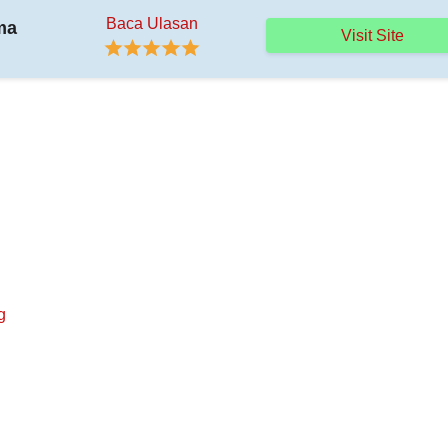
Baca Ulasan
ma
Visit Site
g