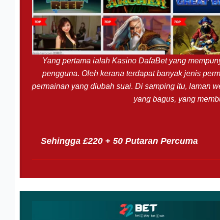
Yang pertama ialah Kasino DafaBet yang mempuny
pengguna. Oleh kerana terdapat banyak jenis perma
permainan yang diubah suai. Di samping itu, laman 
yang bagus, yang membu
Sehingga £220 + 50 Putaran Percuma