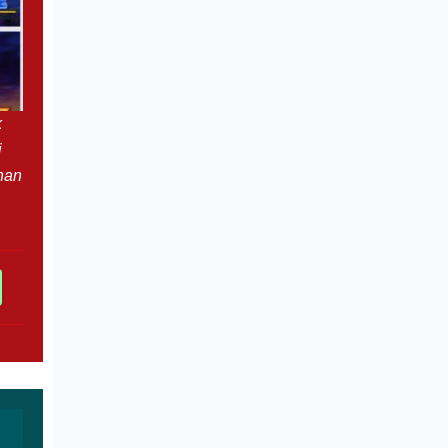
k
i
nan