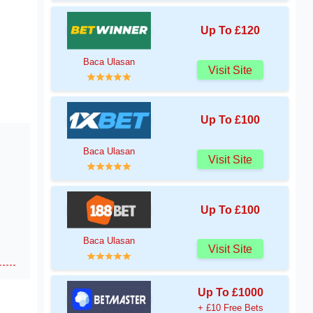
Up To £120
Baca Ulasan
Visit Site
Up To £100
Baca Ulasan
Visit Site
Up To £100
Baca Ulasan
Visit Site
Up To £1000
+ £10 Free Bets