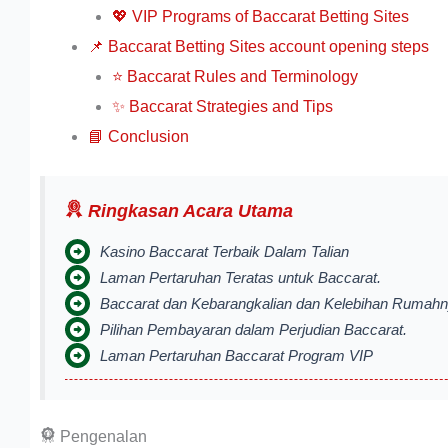
💖 VIP Programs of Baccarat Betting Sites
📌 Baccarat Betting Sites account opening steps
⭐ Baccarat Rules and Terminology
✨ Baccarat Strategies and Tips
📘 Conclusion
Ringkasan Acara Utama
Kasino Baccarat Terbaik Dalam Talian
Laman Pertaruhan Teratas untuk Baccarat.
Baccarat dan Kebarangkalian dan Kelebihan Rumah
Pilihan Pembayaran dalam Perjudian Baccarat.
Laman Pertaruhan Baccarat Program VIP
Pengenalan