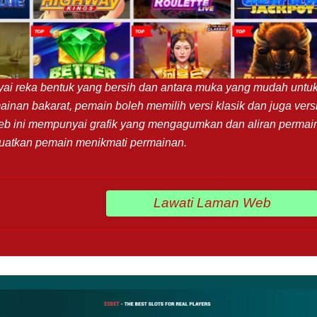
ai reka bentuk yang bersih dan antara muka yang mudah untu
inan bakarat, pemain boleh memilih versi klasik dan juga vers
web ini mempunyai grafik yang mengagumkan dan aliran permai
atkan pemain menikmati permainan.
Lawati Laman Web