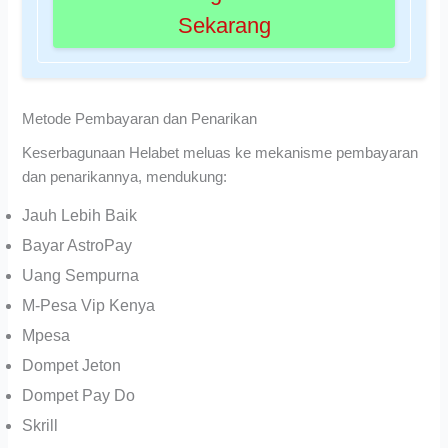
Sekarang
Metode Pembayaran dan Penarikan
Keserbagunaan Helabet meluas ke mekanisme pembayaran
dan penarikannya, mendukung:
Jauh Lebih Baik
Bayar AstroPay
Uang Sempurna
M-Pesa Vip Kenya
Mpesa
Dompet Jeton
Dompet Pay Do
Skrill