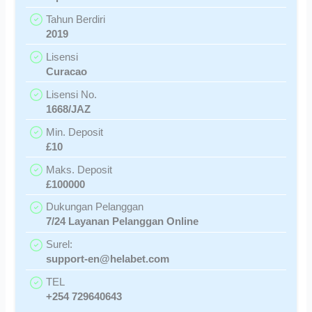
Tahun Berdiri
2019
Lisensi
Curacao
Lisensi No.
1668/JAZ
Min. Deposit
£10
Maks. Deposit
£100000
Dukungan Pelanggan
7/24 Layanan Pelanggan Online
Surel:
support-en@helabet.com
TEL
+254 729640643