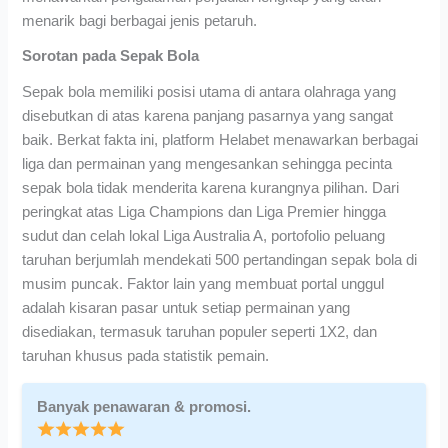
menarik bagi berbagai jenis petaruh.
Sorotan pada Sepak Bola
Sepak bola memiliki posisi utama di antara olahraga yang
disebutkan di atas karena panjang pasarnya yang sangat
baik. Berkat fakta ini, platform Helabet menawarkan berbagai
liga dan permainan yang mengesankan sehingga pecinta
sepak bola tidak menderita karena kurangnya pilihan. Dari
peringkat atas Liga Champions dan Liga Premier hingga
sudut dan celah lokal Liga Australia A, portofolio peluang
taruhan berjumlah mendekati 500 pertandingan sepak bola di
musim puncak. Faktor lain yang membuat portal unggul
adalah kisaran pasar untuk setiap permainan yang
disediakan, termasuk taruhan populer seperti 1X2, dan
taruhan khusus pada statistik pemain.
Banyak penawaran & promosi.