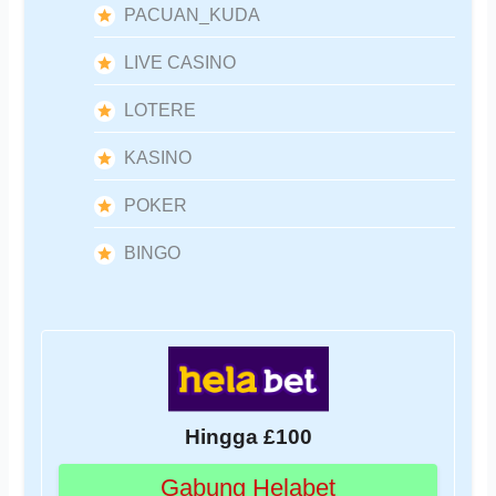
PACUAN_KUDA
LIVE CASINO
LOTERE
KASINO
POKER
BINGO
Hingga £100
Gabung Helabet