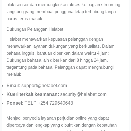
blok sensor dan memungkinkan akses ke bagian streaming
langsung yang membuat pengguna tetap terhubung tanpa
harus terus masuk.
Dukungan Pelanggan Helabet
Helabet menawarkan kepuasan pelanggan dengan
menawarkan layanan dukungan yang berkualitas. Dalam
bahasa Inggris, bantuan diberikan dalam waktu 4 jam;
Dukungan bahasa lain diberikan dari 8 hingga 24 jam,
tergantung pada bahasa. Pelanggan dapat menghubungi
melalui:
Email:
support@helabet.com
Kueri terkait keamanan:
security@helabet.com
Ponsel:
TELP +254 729640643
Menjadi penyedia layanan perjudian online yang dapat
dipercaya dan lengkap yang dibuktikan dengan kepatuhan