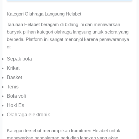
Kategori Olahraga Langsung Helabet
Taruhan Helabet beragam di bidang ini dan menawarkan
banyak pilihan kategori olahraga langsung untuk selera yang
berbeda. Platform ini sangat menonjol karena penawarannya
di:
Sepak bola
Kriket
Basket
Tenis
Bola voli
Hoki Es
Olahraga elektronik
Kategori tersebut menampilkan komitmen Helabet untuk
menawarkan pengalaman perjudian lengkap yang akan