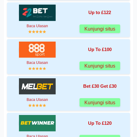
Up to £122
Baca Ulasan
Kunjungi situs
Up To £100
Baca Ulasan
Kunjungi situs
Bet £30 Get £30
Baca Ulasan
Kunjungi situs
Up To £120
Baca Ulasan