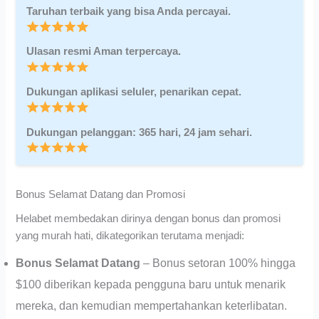
Taruhan terbaik yang bisa Anda percayai.
Ulasan resmi Aman terpercaya.
Dukungan aplikasi seluler, penarikan cepat.
Dukungan pelanggan: 365 hari, 24 jam sehari.
Bonus Selamat Datang dan Promosi
Helabet membedakan dirinya dengan bonus dan promosi
yang murah hati, dikategorikan terutama menjadi:
Bonus Selamat Datang
– Bonus setoran 100% hingga
$100 diberikan kepada pengguna baru untuk menarik
mereka, dan kemudian mempertahankan keterlibatan.