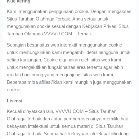
Kue kering
Kami menggunakan penggunaan cookie. Dengan mengakses
Situs Taruhan Olahraga Terbaik, Anda setuju untuk
menggunakan cookie sesuai dengan Kebijakan Privasi Situs
Taruhan Olahraga VVVVU.COM – Terbaik.
Sebagian besar situs web interaktif menggunakan cookie
untuk memungkinkan kami mengambil detail pengguna untuk
setiap kunjungan. Cookie digunakan oleh situs web kami
untuk mengaktifkan fungsionalitas area tertentu agar lebih
mudah bagi orang yang mengunjungi situs web kami.
Beberapa mitra afiliasi/iklan kami mungkin juga menggunakan
cookie.
Lisensi
Kecuali dinyatakan lain, VVVVU.COM – Situs Taruhan
Olahraga Terbaik dan / atau pemberi lisensinya memiliki hak
kekayaan intelektual untuk semua materi di Situs Taruhan
Olahraga Terbaik. Semua hak kekayaan intelektual dilindungi