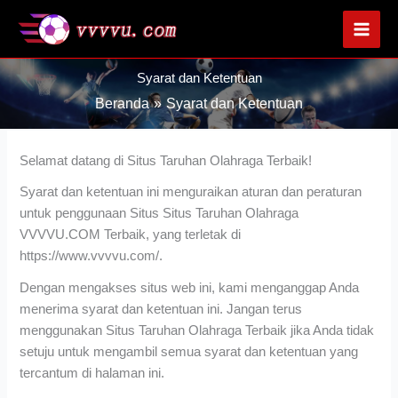
Lewati
ke
konten
Syarat dan Ketentuan
Beranda
Syarat dan Ketentuan
Selamat datang di Situs Taruhan Olahraga Terbaik!
Syarat dan ketentuan ini menguraikan aturan dan peraturan
untuk penggunaan Situs Situs Taruhan Olahraga
VVVVU.COM Terbaik, yang terletak di
https://www.vvvvu.com/.
Dengan mengakses situs web ini, kami menganggap Anda
menerima syarat dan ketentuan ini. Jangan terus
menggunakan Situs Taruhan Olahraga Terbaik jika Anda tidak
setuju untuk mengambil semua syarat dan ketentuan yang
tercantum di halaman ini.