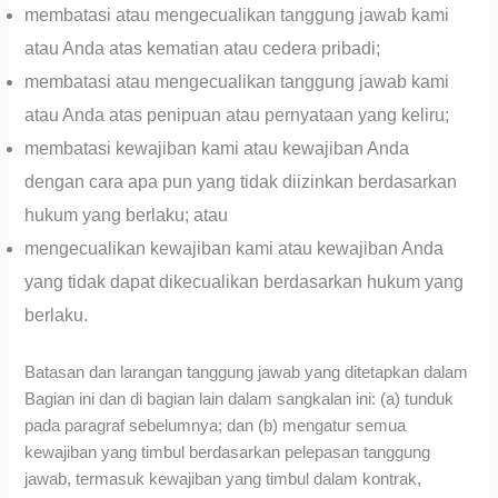
membatasi atau mengecualikan tanggung jawab kami
atau Anda atas kematian atau cedera pribadi;
membatasi atau mengecualikan tanggung jawab kami
atau Anda atas penipuan atau pernyataan yang keliru;
membatasi kewajiban kami atau kewajiban Anda
dengan cara apa pun yang tidak diizinkan berdasarkan
hukum yang berlaku; atau
mengecualikan kewajiban kami atau kewajiban Anda
yang tidak dapat dikecualikan berdasarkan hukum yang
berlaku.
Batasan dan larangan tanggung jawab yang ditetapkan dalam
Bagian ini dan di bagian lain dalam sangkalan ini: (a) tunduk
pada paragraf sebelumnya; dan (b) mengatur semua
kewajiban yang timbul berdasarkan pelepasan tanggung
jawab, termasuk kewajiban yang timbul dalam kontrak,