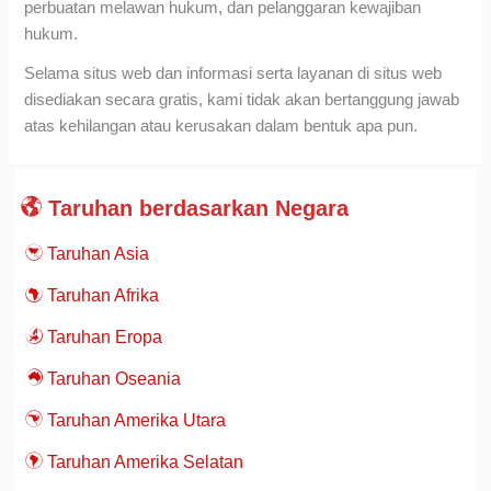
perbuatan melawan hukum, dan pelanggaran kewajiban
hukum.
Selama situs web dan informasi serta layanan di situs web
disediakan secara gratis, kami tidak akan bertanggung jawab
atas kehilangan atau kerusakan dalam bentuk apa pun.
Taruhan berdasarkan Negara
Taruhan Asia
Taruhan Afrika
Taruhan Eropa
Taruhan Oseania
Taruhan Amerika Utara
Taruhan Amerika Selatan