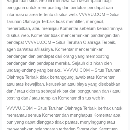
Bagian dari situs web ini menawarkan kesempatan bagi
pengguna untuk memposting dan bertukar pendapat dan
informasi di area tertentu di situs web. VVVVU.COM – Situs
Taruhan Olahraga Terbaik tidak memfilter, mengedit,
menerbitkan, atau meninjau Komentar sebelum kehadirannya
di situs web. Komentar tidak mencerminkan pandangan dan
pendapat VVVVU.COM – Situs Taruhan Olahraga Terbaik,
agen dan/atau afiliasinya. Komentar mencerminkan
pandangan dan pendapat dari orang yang memposting
pandangan dan pendapat mereka. Sejauh diizinkan oleh
undang-undang yang berlaku, VVVVU.COM – Situs Taruhan
Olahraga Terbaik tidak bertanggung jawab atas Komentar
atau atas kewajiban, kerusakan atau biaya yang disebabkan
dan / atau diderita sebagai akibat dari penggunaan dan / atau
posting dan / atau tampilan Komentar di situs web ini.
VVVVU.COM – Situs Taruhan Olahraga Terbaik berhak untuk
memantau semua Komentar dan menghapus Komentar apa
pun yang dapat dianggap tidak pantas, menyinggung atau
menyebabkan pelanggaran terhadap Syarat dan Ketentuan