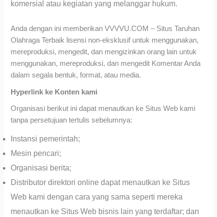
komersial atau kegiatan yang melanggar hukum.
Anda dengan ini memberikan VVVVU.COM – Situs Taruhan
Olahraga Terbaik lisensi non-eksklusif untuk menggunakan,
mereproduksi, mengedit, dan mengizinkan orang lain untuk
menggunakan, mereproduksi, dan mengedit Komentar Anda
dalam segala bentuk, format, atau media.
Hyperlink ke Konten kami
Organisasi berikut ini dapat menautkan ke Situs Web kami
tanpa persetujuan tertulis sebelumnya:
Instansi pemerintah;
Mesin pencari;
Organisasi berita;
Distributor direktori online dapat menautkan ke Situs
Web kami dengan cara yang sama seperti mereka
menautkan ke Situs Web bisnis lain yang terdaftar; dan