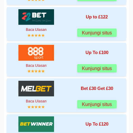
Up to £122
Baca Ulasan
Kunjungi situs
Up To £100
Baca Ulasan
Kunjungi situs
Bet £30 Get £30
Baca Ulasan
Kunjungi situs
Up To £120