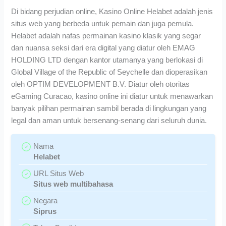
Di bidang perjudian online, Kasino Online Helabet adalah jenis
situs web yang berbeda untuk pemain dan juga pemula.
Helabet adalah nafas permainan kasino klasik yang segar
dan nuansa seksi dari era digital yang diatur oleh EMAG
HOLDING LTD dengan kantor utamanya yang berlokasi di
Global Village of the Republic of Seychelle dan dioperasikan
oleh OPTIM DEVELOPMENT B.V. Diatur oleh otoritas
eGaming Curacao, kasino online ini diatur untuk menawarkan
banyak pilihan permainan sambil berada di lingkungan yang
legal dan aman untuk bersenang-senang dari seluruh dunia.
Nama
Helabet
URL Situs Web
Situs web multibahasa
Negara
Siprus