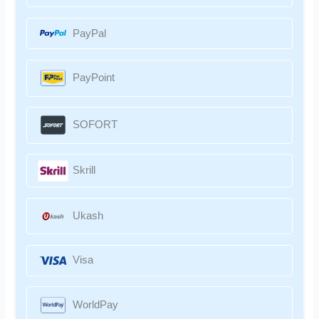
PayPal
PayPoint
SOFORT
Skrill
Ukash
Visa
WorldPay