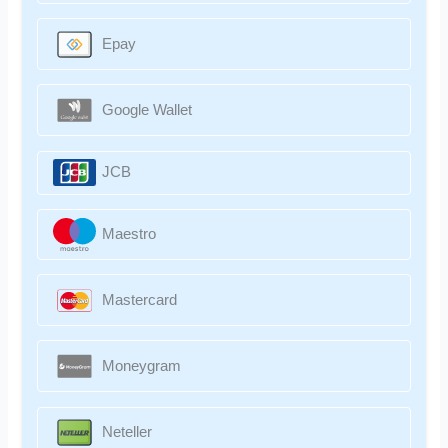
Epay
Google Wallet
JCB
Maestro
Mastercard
Moneygram
Neteller