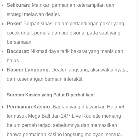
Selikuran:
Mainkan permainan keterampilan dan
strategi melawan dealer.
Poker:
Berpartisipasi dalam pertandingan poker yang
cocok untuk pemula dan profesional pada saat yang
bersamaan.
Baccarat:
Nikmati daya tarik bakarat yang manis dan
halus.
Kasino Langsung:
Dealer langsung, aksi waktu nyata,
dan kesenangan bermain interaktif.
Sorotan Kasino yang Patut Diperhatikan:
Permainan Kasino:
Bagian yang ditawarkan Helabet
termasuk Mega Ball dan 24/7 Live Roulette memang
belum pernah terjadi sebelumnya dan memastikan
bahwa permainan kasino langsung melayani semua.