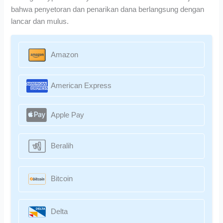
bahwa penyetoran dan penarikan dana berlangsung dengan
lancar dan mulus.
Amazon
American Express
Apple Pay
Beralih
Bitcoin
Delta