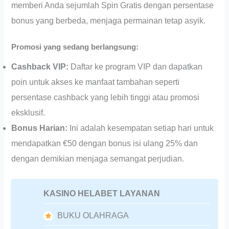
memberi Anda sejumlah Spin Gratis dengan persentase
bonus yang berbeda, menjaga permainan tetap asyik.
Promosi yang sedang berlangsung:
Cashback VIP:
Daftar ke program VIP dan dapatkan
poin untuk akses ke manfaat tambahan seperti
persentase cashback yang lebih tinggi atau promosi
eksklusif.
Bonus Harian:
Ini adalah kesempatan setiap hari untuk
mendapatkan €50 dengan bonus isi ulang 25% dan
dengan demikian menjaga semangat perjudian.
KASINO HELABET LAYANAN
BUKU OLAHRAGA