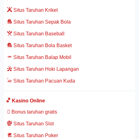
Situs Taruhan Kriket
Situs Taruhan Sepak Bola
Situs Taruhan Baseball
Situs Taruhan Bola Basket
Situs Taruhan Balap Mobil
Situs Taruhan Hoki Lapangan
Situs Taruhan Pacuan Kuda
Kasino Online
Bonus taruhan gratis
Situs Taruhan Slot
Situs Taruhan Poker