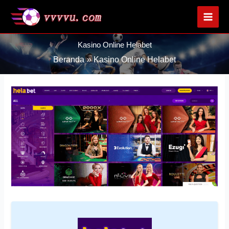
Lewati
ke
konten
Kasino Online Helabet
Beranda
Kasino Online Helabet