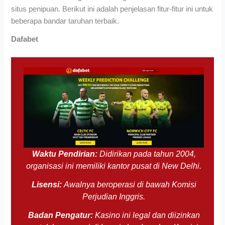
situs penipuan. Berikut ini adalah penjelasan fitur-fitur ini untuk
beberapa bandar taruhan terbaik.
Dafabet
Waktu Pendirian:
Didirikan pada tahun 2004,
organisasi ini memiliki kantor pusat di New Delhi.
Lisensi:
Awalnya beroperasi di bawah Komisi
Perjudian Inggris.
Badan Pengatur:
Kasino ini legal dan diizinkan