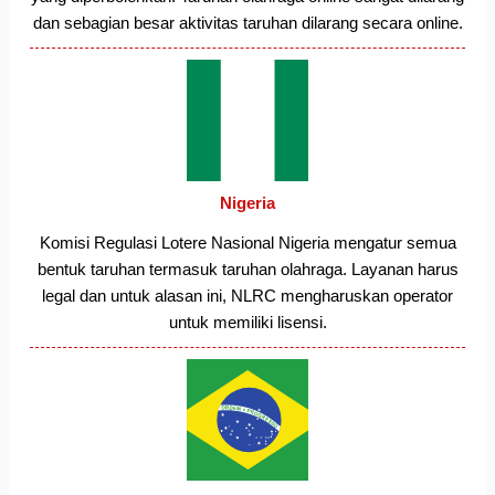
dan sebagian besar aktivitas taruhan dilarang secara online.
Nigeria
Komisi Regulasi Lotere Nasional Nigeria mengatur semua
bentuk taruhan termasuk taruhan olahraga. Layanan harus
legal dan untuk alasan ini, NLRC mengharuskan operator
untuk memiliki lisensi.