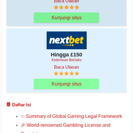
Baca Ulasan
Kunjungi situs
Hingga £150
Ketentuan Berlaku
Baca Ulasan
Kunjungi situs
Daftar Isi
✨ Summary of Global Gaming Legal Framework
🎉 World-renowned Gambling License and