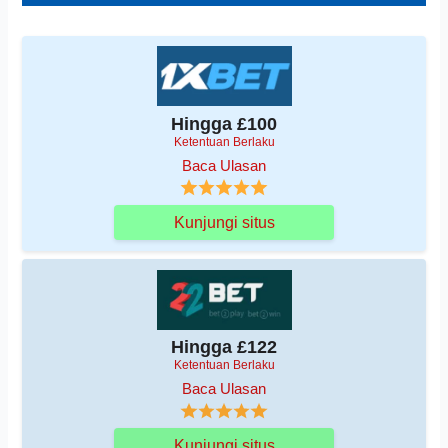
Hingga £100
Ketentuan Berlaku
Baca Ulasan
Kunjungi situs
Hingga £122
Ketentuan Berlaku
Baca Ulasan
Kunjungi situs