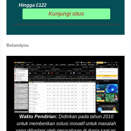
Hingga £122
Kunjungi situs
Betandyou
Waktu Pendirian:
Didirikan pada tahun 2010
untuk memberikan solusi inovatif untuk masalah
yang dihadapi oleh perusahaan di dunia saat ini.