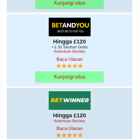
Kunjungi situs
Hingga £120
+ £ 30 Taruhan Gratis
Ketentuan Berlaku
Baca Ulasan
Kunjungi situs
Hingga £120
Ketentuan Berlaku
Baca Ulasan