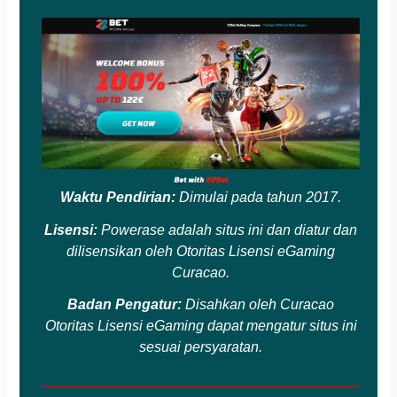
Waktu Pendirian:
Dimulai pada tahun 2017.
Lisensi:
Powerase adalah situs ini dan diatur dan
dilisensikan oleh Otoritas Lisensi eGaming
Curacao.
Badan Pengatur:
Disahkan oleh Curacao
Otoritas Lisensi eGaming dapat mengatur situs ini
sesuai persyaratan.