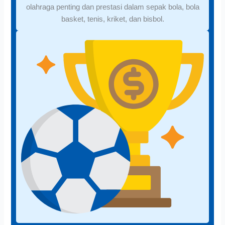
olahraga penting dan prestasi dalam sepak bola, bola
basket, tenis, kriket, dan bisbol.