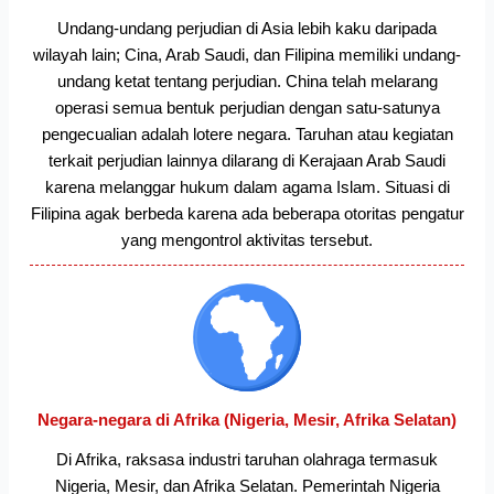
Undang-undang perjudian di Asia lebih kaku daripada
wilayah lain; Cina, Arab Saudi, dan Filipina memiliki undang-
undang ketat tentang perjudian. China telah melarang
operasi semua bentuk perjudian dengan satu-satunya
pengecualian adalah lotere negara. Taruhan atau kegiatan
terkait perjudian lainnya dilarang di Kerajaan Arab Saudi
karena melanggar hukum dalam agama Islam. Situasi di
Filipina agak berbeda karena ada beberapa otoritas pengatur
yang mengontrol aktivitas tersebut.
Negara-negara di Afrika (Nigeria, Mesir, Afrika Selatan)
Di Afrika, raksasa industri taruhan olahraga termasuk
Nigeria, Mesir, dan Afrika Selatan. Pemerintah Nigeria