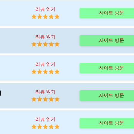
리뷰 읽기
사이트 방문
리뷰 읽기
사이트 방문
리뷰 읽기
사이트 방문
리뷰 읽기
기
사이트 방문
리뷰 읽기
사이트 방문