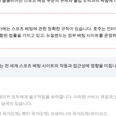
와 콜롬비아는 스포츠 베팅 부문의 규제와 불법 도박과의 싸움에 
국가에는 스포츠 베팅에 관한 정확한 규칙이 있습니다. 호주는 인
 Act)에 포함된 법률을 가지고 있고, 뉴질랜드는 정부 베팅 사이트를 운영하
는 전 세계 스포츠 베팅 사이트의 작동과 접근성에 영향을 미칩니
북메이커 모두에게 필수적임을 보여줍니다. 이러한 서비스 제공과
 당국이 있습니다.
미 국가(1개), 북미 국가(1개), 오세아니아 국가(1개) 라이선스.