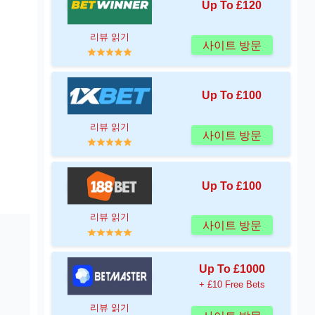
Up To £120
리뷰 읽기
사이트 방문
Up To £100
리뷰 읽기
사이트 방문
Up To £100
리뷰 읽기
사이트 방문
Up To £1000
+ £10 Free Bets
리뷰 읽기