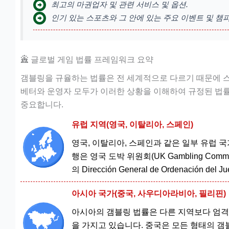
최고의 마권업자 및 관련 서비스 및 옵션.
인기 있는 스포츠와 그 안에 있는 주요 이벤트 및 챔피
글로벌 게임 법률 프레임워크 요약
갬블링을 규율하는 법률은 전 세계적으로 다르기 때문에 
베터와 운영자 모두가 이러한 상황을 이해하여 규정된 법률
중요합니다.
유럽 지역(영국, 이탈리아, 스페인)
영국, 이탈리아, 스페인과 같은 일부 유럽 
행은 영국 도박 위원회(UK Gambling Commissi
의 Dirección General de Ordenac
아시아 국가(중국, 사우디아라비아, 필리핀)
아시아의 갬블링 법률은 다른 지역보다 엄격
을 가지고 있습니다. 중국은 모든 형태의 갬