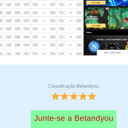
Classificação Betandyou:
Junte-se a Betandyou