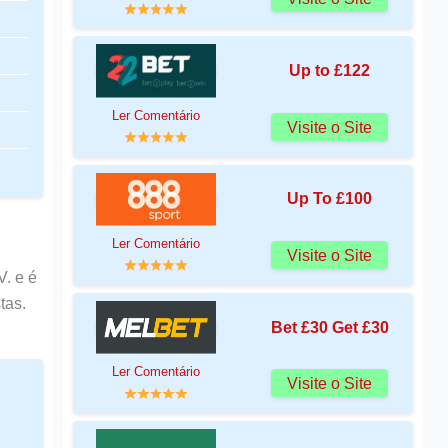
Up to £122
Ler Comentário
Visite o Site
Up To £100
Ler Comentário
Visite o Site
V. e é
tas.
Bet £30 Get £30
Ler Comentário
Visite o Site