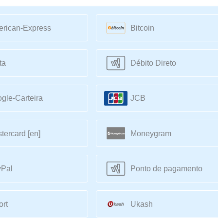
rican-Express
Bitcoin
ta
Débito Direto
gle-Carteira
JCB
tercard [en]
Moneygram
Pal
Ponto de pagamento
ort
Ukash