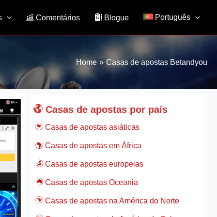
Português
s
Comentários
Blogue
Home
Casas de apostas Betandyou
Casas de apostas por país
Casas de apostas asiáticas
Casas de apostas em África
Casas de apostas europeias
Casas de apostas Oceania
Casas de apostas na América do Norte