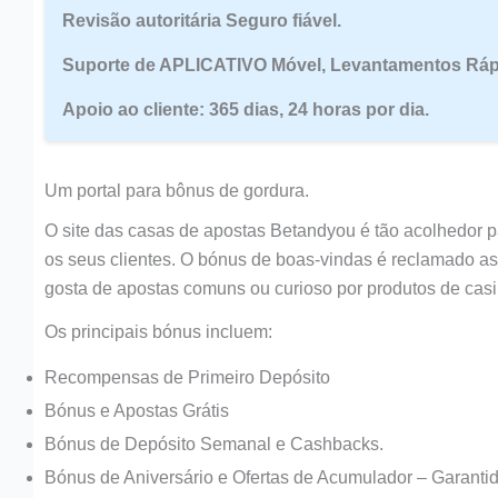
Revisão autoritária Seguro fiável.
Suporte de APLICATIVO Móvel, Levantamentos Ráp
Apoio ao cliente: 365 dias, 24 horas por dia.
Um portal para bônus de gordura.
O site das casas de apostas Betandyou é tão acolhedor 
os seus clientes. O bónus de boas-vindas é reclamado a
gosta de apostas comuns ou curioso por produtos de casin
Os principais bónus incluem:
Recompensas de Primeiro Depósito
Bónus e Apostas Grátis
Bónus de Depósito Semanal e Cashbacks.
Bónus de Aniversário e Ofertas de Acumulador – Garanti