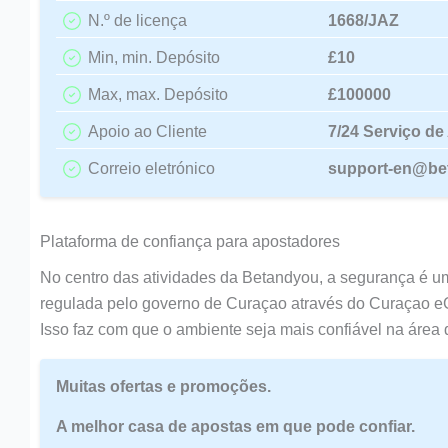
N.º de licença
1668/JAZ
Min, min. Depósito
£10
Max, max. Depósito
£100000
Apoio ao Cliente
7/24 Serviço de
Correio eletrónico
support-en@be
Plataforma de confiança para apostadores
No centro das atividades da Betandyou, a segurança é um 
regulada pelo governo de Curaçao através do Curaçao eG
Isso faz com que o ambiente seja mais confiável na área de
Muitas ofertas e promoções.
A melhor casa de apostas em que pode confiar.