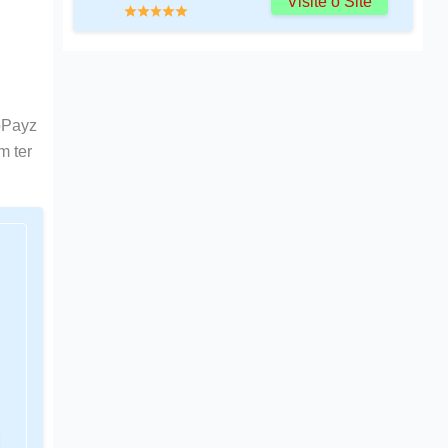
Visite o Site
coPayz
m ter