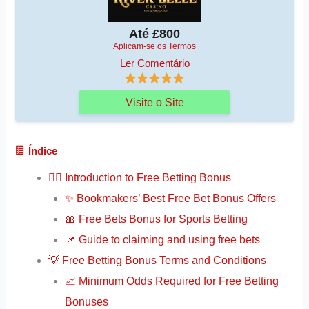
Até £800
Aplicam-se os Termos
Ler Comentário
Visite o Site
Índice
🏳️‍🌈 Introduction to Free Betting Bonus
✨ Bookmakers’ Best Free Bet Bonus Offers
🎀 Free Bets Bonus for Sports Betting
📌 Guide to claiming and using free bets
💡 Free Betting Bonus Terms and Conditions
📈 Minimum Odds Required for Free Betting
Bonuses