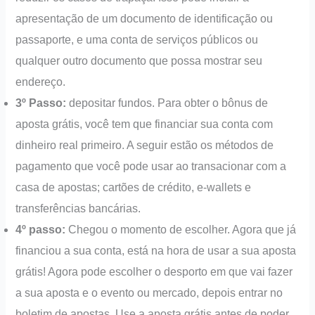
apresentação de um documento de identificação ou
passaporte, e uma conta de serviços públicos ou
qualquer outro documento que possa mostrar seu
endereço.
3º Passo:
depositar fundos. Para obter o bônus de
aposta grátis, você tem que financiar sua conta com
dinheiro real primeiro. A seguir estão os métodos de
pagamento que você pode usar ao transacionar com a
casa de apostas; cartões de crédito, e-wallets e
transferências bancárias.
4º passo:
Chegou o momento de escolher. Agora que já
financiou a sua conta, está na hora de usar a sua aposta
grátis! Agora pode escolher o desporto em que vai fazer
a sua aposta e o evento ou mercado, depois entrar no
boletim de apostas. Use a aposta grátis antes de poder