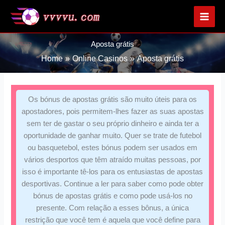
Skip
to
content
Aposta grátis
Home
Online Casinos
Aposta grátis
Os bónus de apostas grátis são muito úteis para os
apostadores, pois permitem-lhes fazer as suas apostas
sem ter de gastar o seu próprio dinheiro e ainda ter a
oportunidade de ganhar muito. Quer se trate de futebol
ou basquetebol, estes bónus podem ser usados em
vários desportos que têm atraído muitas pessoas, por
isso é importante tê-los para os entusiastas de apostas
desportivas. Continue a ler para saber como pode obter
bónus de apostas grátis e como pode usá-los no
presente. Com relação a esses bônus, a única
restrição que você tem é aquela que você define para