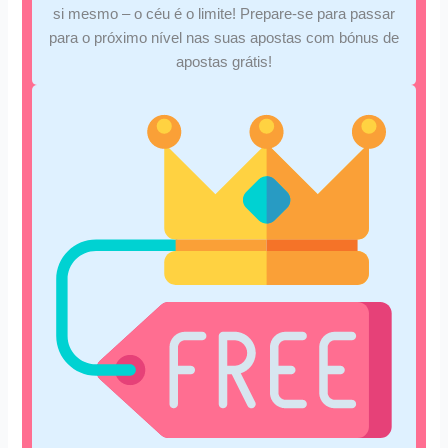
si mesmo – o céu é o limite! Prepare-se para passar
para o próximo nível nas suas apostas com bónus de
apostas grátis!