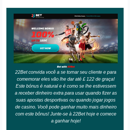
22Bet convida você a se tornar seu cliente e para
comemorar eles vão lhe dar até £ 122 de graça!
Este bónus é natural e é como se lhe estivessem
a receber dinheiro extra para usar quando fizer as
suas apostas desportivas ou quando jogar jogos
de casino. Você pode ganhar muito mais dinheiro
com este bônus! Junte-se à 22Bet hoje e comece
a ganhar hoje!