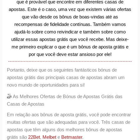
que é provável que encontre em diferentes casas de
apostas. Este é o caso, uma vez que existem várias ofertas
que vão desde os bônus de boas-vindas até as
recompensas de fidelidade contínuas. Também vamos
ajudá-lo sobre como reivindicar e também sobre como
utilizar essas apostas grátis que você recebe. Mas deixe-
me primeiro explicar o que é um bônus de aposta grátis e
por que você deve estar ansioso por ele!
Portanto, deixe que os seguintes fantásticos bónus de
apostas grátis das principais casas de apostas abram um
novo mundo de oportunidades para si!
As Melhores Ofertas de Bónus de Apostas Grátis das
Casas de Apostas
Em relação aos bônus de aposta grátis, você pode encontrar
muitas ofertas que são adequadas para você. Três casas de
apostas que têm alguns dos melhores bônus de apostas
grátis são
22Bet
,
Melbet
e
Betmaster
.