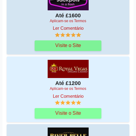
Até £1600
Aplicam-se os Termos
Ler Comentário
Visite o Site
Até £1200
Aplicam-se os Termos
Ler Comentário
Visite o Site