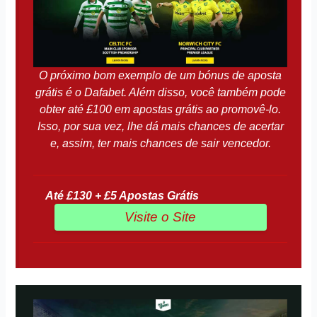
O próximo bom exemplo de um bónus de aposta
grátis é o Dafabet. Além disso, você também pode
obter até £100 em apostas grátis ao promovê-lo.
Isso, por sua vez, lhe dá mais chances de acertar
e, assim, ter mais chances de sair vencedor.
Até £130 + £5 Apostas Grátis
Visite o Site