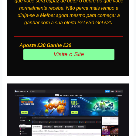
que você será capaz de obter o dobro do que você
normalmente recebe. Não perca mais tempo e
dirija-se a Melbet agora mesmo para começar a
ganhar com a sua oferta Bet £30 Get £30.
Aposte £30 Ganhe £30
Visite o Site