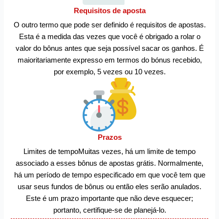
Requisitos de aposta
O outro termo que pode ser definido é requisitos de apostas.
Esta é a medida das vezes que você é obrigado a rolar o
valor do bônus antes que seja possível sacar os ganhos. É
maioritariamente expresso em termos do bónus recebido,
por exemplo, 5 vezes ou 10 vezes.
Prazos
Limites de tempoMuitas vezes, há um limite de tempo
associado a esses bônus de apostas grátis. Normalmente,
há um período de tempo especificado em que você tem que
usar seus fundos de bônus ou então eles serão anulados.
Este é um prazo importante que não deve esquecer;
portanto, certifique-se de planejá-lo.