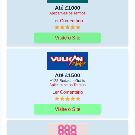
Até £1000
Aplicam-se os Termos
Ler Comentário
Visite o Site
Até £1500
+125 Rodadas Grátis
Aplicam-se os Termos
Ler Comentário
Visite o Site