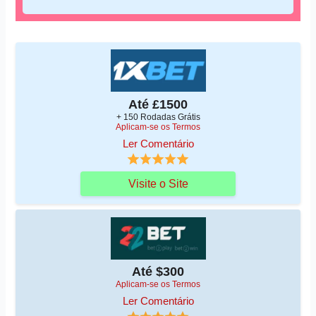
Até £1500
+ 150 Rodadas Grátis
Aplicam-se os Termos
Ler Comentário
Visite o Site
Até $300
Aplicam-se os Termos
Ler Comentário