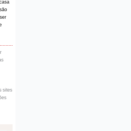
 casa
 são
ser
e
r
as
 sites
ões