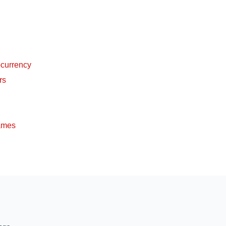
currency
rs
Games