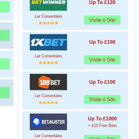
Up To £120
Ler Comentário
Visite o Site
Up To £100
Ler Comentário
Visite o Site
Up To £100
Ler Comentário
Visite o Site
Up To £1000
+ £10 Free Bets
Ler Comentário