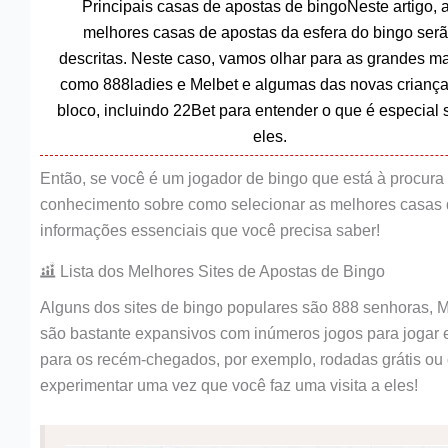
Principais casas de apostas de bingoNeste artigo, 
melhores casas de apostas da esfera do bingo ser
descritas. Neste caso, vamos olhar para as grandes m
como 888ladies e Melbet e algumas das novas crianç
bloco, incluindo 22Bet para entender o que é especial 
eles.
Então, se você é um jogador de bingo que está à procura 
conhecimento sobre como selecionar as melhores casas de
informações essenciais que você precisa saber!
Lista dos Melhores Sites de Apostas de Bingo
Alguns dos sites de bingo populares são 888 senhoras, M
são bastante expansivos com inúmeros jogos para jogar e
para os recém-chegados, por exemplo, rodadas grátis ou d
experimentar uma vez que você faz uma visita a eles!