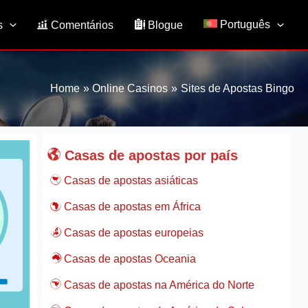
Português
s
Comentários
Blogue
Home
Online Casinos
Sites de Apostas Bingo
Casas de apostas por país
Casas de apostas asiáticas
Casas de apostas em África
Casas de apostas europeias
Casas de apostas Oceania
Casas de apostas na América do Norte