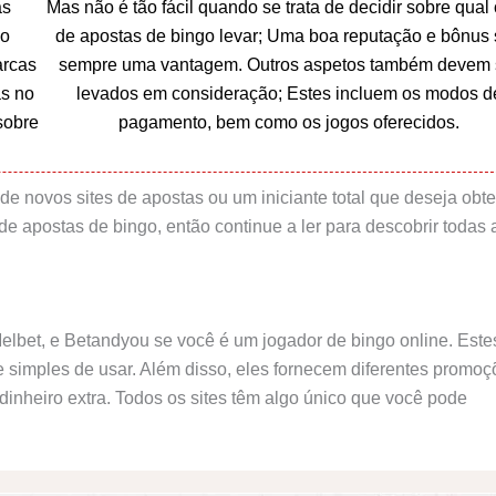
as
Mas não é tão fácil quando se trata de decidir sobre qual
ão
de apostas de bingo levar; Uma boa reputação e bônus
arcas
sempre uma vantagem. Outros aspetos também devem 
as no
levados em consideração; Estes incluem os modos d
sobre
pagamento, bem como os jogos oferecidos.
de novos sites de apostas ou um iniciante total que deseja obte
 apostas de bingo, então continue a ler para descobrir todas 
elbet, e Betandyou se você é um jogador de bingo online. Estes
 simples de usar. Além disso, eles fornecem diferentes promoç
inheiro extra. Todos os sites têm algo único que você pode