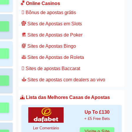
Online Casinos
Bônus de apostas grátis
Sites de Apostas em Slots
Sites de Apostas de Poker
Sites de Apostas Bingo
Sites de Apostas de Roleta
Sites de apostas Baccarat
Sites de apostas com dealers ao vivo
Lista das Melhores Casas de Apostas
Up To £130
+ £5 Free Bets
Ler Comentário
Visite o Site