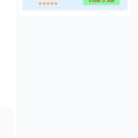
Visite o Site