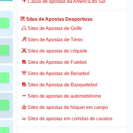
Casas de apostas da América do Sul
Sites de Apostas Desportivas
Sites de Apostas de Golfe
Sites de Apostas de Ténis
Sites de apostas de críquete
Sites de Apostas de Futebol
Sites de Apostas de Beisebol
Sites de Apostas de Basquetebol
Sites de apostas de automobilismo
Sites de apostas de hóquei em campo
Sites de apostas em corridas de cavalos