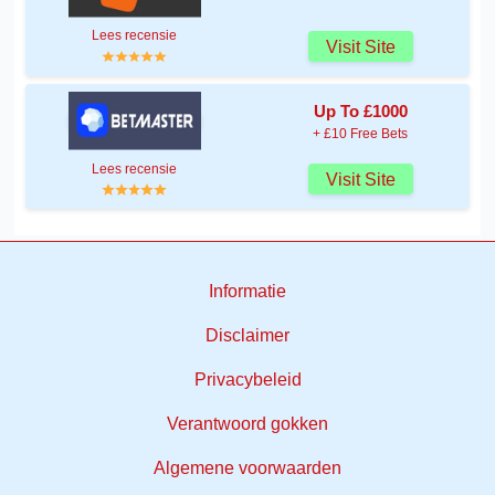
Lees recensie
Visit Site
Up To £1000
+ £10 Free Bets
Lees recensie
Visit Site
Informatie
Disclaimer
Privacybeleid
Verantwoord gokken
Algemene voorwaarden