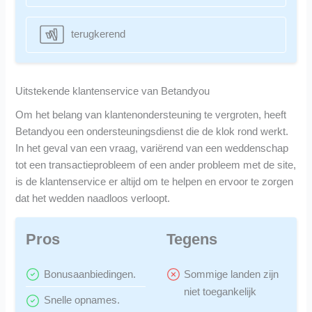
terugkerend
Uitstekende klantenservice van Betandyou
Om het belang van klantenondersteuning te vergroten, heeft
Betandyou een ondersteuningsdienst die de klok rond werkt.
In het geval van een vraag, variërend van een weddenschap
tot een transactieprobleem of een ander probleem met de site,
is de klantenservice er altijd om te helpen en ervoor te zorgen
dat het wedden naadloos verloopt.
Pros
Tegens
Bonusaanbiedingen.
Sommige landen zijn
niet toegankelijk
Snelle opnames.