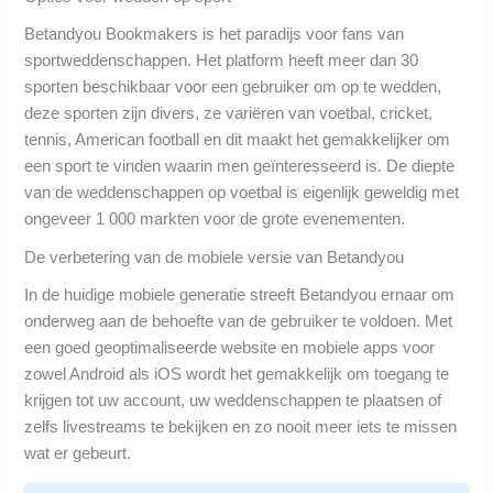
Betandyou Bookmakers is het paradijs voor fans van
sportweddenschappen. Het platform heeft meer dan 30
sporten beschikbaar voor een gebruiker om op te wedden,
deze sporten zijn divers, ze variëren van voetbal, cricket,
tennis, American football en dit maakt het gemakkelijker om
een sport te vinden waarin men geïnteresseerd is. De diepte
van de weddenschappen op voetbal is eigenlijk geweldig met
ongeveer 1 000 markten voor de grote evenementen.
De verbetering van de mobiele versie van Betandyou
In de huidige mobiele generatie streeft Betandyou ernaar om
onderweg aan de behoefte van de gebruiker te voldoen. Met
een goed geoptimaliseerde website en mobiele apps voor
zowel Android als iOS wordt het gemakkelijk om toegang te
krijgen tot uw account, uw weddenschappen te plaatsen of
zelfs livestreams te bekijken en zo nooit meer iets te missen
wat er gebeurt.