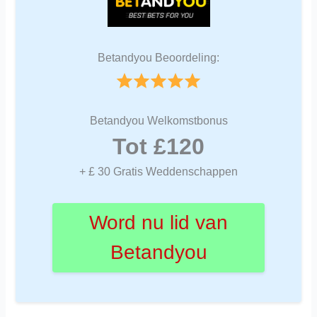
Betandyou Beoordeling:
Betandyou Welkomstbonus
Tot £120
+ £ 30 Gratis Weddenschappen
Word nu lid van
Betandyou