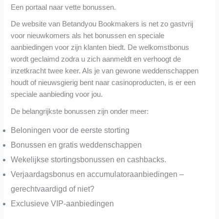
Een portaal naar vette bonussen.
De website van Betandyou Bookmakers is net zo gastvrij
voor nieuwkomers als het bonussen en speciale
aanbiedingen voor zijn klanten biedt. De welkomstbonus
wordt geclaimd zodra u zich aanmeldt en verhoogt de
inzetkracht twee keer. Als je van gewone weddenschappen
houdt of nieuwsgierig bent naar casinoproducten, is er een
speciale aanbieding voor jou.
De belangrijkste bonussen zijn onder meer:
Beloningen voor de eerste storting
Bonussen en gratis weddenschappen
Wekelijkse stortingsbonussen en cashbacks.
Verjaardagsbonus en accumulatoraanbiedingen –
gerechtvaardigd of niet?
Exclusieve VIP-aanbiedingen