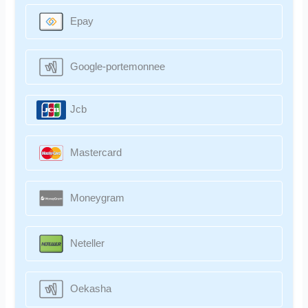
Epay
Google-portemonnee
Jcb
Mastercard
Moneygram
Neteller
Oekasha