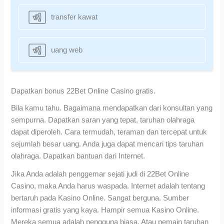
transfer kawat
uang web
Dapatkan bonus 22Bet Online Casino gratis.
Bila kamu tahu. Bagaimana mendapatkan dari konsultan yang
sempurna. Dapatkan saran yang tepat, taruhan olahraga
dapat diperoleh. Cara termudah, teraman dan tercepat untuk
sejumlah besar uang. Anda juga dapat mencari tips taruhan
olahraga. Dapatkan bantuan dari Internet.
Jika Anda adalah penggemar sejati judi di 22Bet Online
Casino, maka Anda harus waspada. Internet adalah tentang
bertaruh pada Kasino Online. Sangat berguna. Sumber
informasi gratis yang kaya. Hampir semua Kasino Online.
Mereka semua adalah pengguna biasa. Atau pemain taruhan