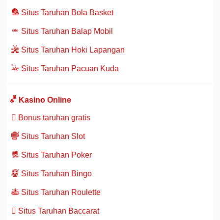
Situs Taruhan Bola Basket
Situs Taruhan Balap Mobil
Situs Taruhan Hoki Lapangan
Situs Taruhan Pacuan Kuda
Kasino Online
Bonus taruhan gratis
Situs Taruhan Slot
Situs Taruhan Poker
Situs Taruhan Bingo
Situs Taruhan Roulette
Situs Taruhan Baccarat