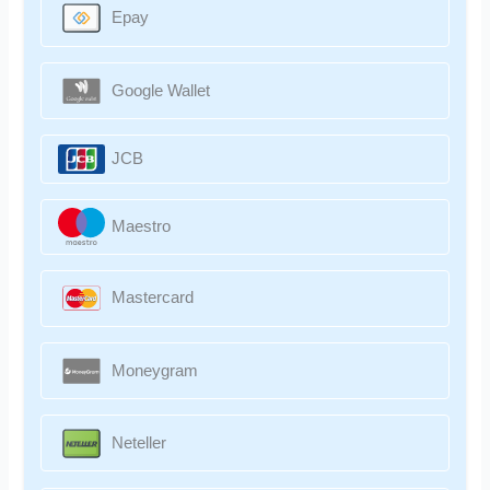
Epay
Google Wallet
JCB
Maestro
Mastercard
Moneygram
Neteller