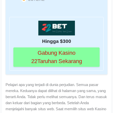
Hingga $300
Gabung Kasino
22Taruhan Sekarang
Pelajari apa yang terjadi di dunia perjudian. Semua pasar
mereka. Keduanya dapat dilihat di halaman yang sama, yang
berarti Anda. Tidak perlu melihat semuanya. Dan terus masuk
dan keluar dari bagian yang berbeda. Setelah Anda
menjelajahi banyak situs web. Saat memilih situs web Kasino