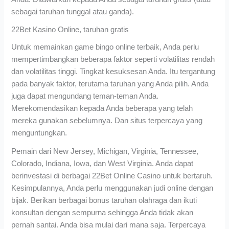
sebagai taruhan tunggal atau ganda).
22Bet Kasino Online, taruhan gratis
Untuk memainkan game bingo online terbaik, Anda perlu
mempertimbangkan beberapa faktor seperti volatilitas rendah
dan volatilitas tinggi. Tingkat kesuksesan Anda. Itu tergantung
pada banyak faktor, terutama taruhan yang Anda pilih. Anda
juga dapat mengundang teman-teman Anda.
Merekomendasikan kepada Anda beberapa yang telah
mereka gunakan sebelumnya. Dan situs terpercaya yang
menguntungkan.
Pemain dari New Jersey, Michigan, Virginia, Tennessee,
Colorado, Indiana, Iowa, dan West Virginia. Anda dapat
berinvestasi di berbagai 22Bet Online Casino untuk bertaruh.
Kesimpulannya, Anda perlu menggunakan judi online dengan
bijak. Berikan berbagai bonus taruhan olahraga dan ikuti
konsultan dengan sempurna sehingga Anda tidak akan
pernah santai. Anda bisa mulai dari mana saja. Terpercaya