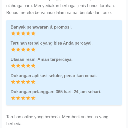
olahraga baru. Menyediakan berbagai jenis bonus taruhan.
Bonus mereka bervariasi dalam nama, bentuk dan rasio.
Banyak penawaran & promosi.
Taruhan terbaik yang bisa Anda percayai.
Ulasan resmi Aman terpercaya.
Dukungan aplikasi seluler, penarikan cepat.
Dukungan pelanggan: 365 hari, 24 jam sehari.
Taruhan online yang berbeda. Memberikan bonus yang
berbeda.