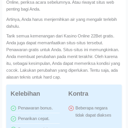
Online, periksa acara sebelumnya. Atau riwayat situs web
penting bagi Anda.
Artinya, Anda harus menjernihkan air yang mengalir terlebih
dahulu.
Tarik semua kemenangan dari Kasino Online 22Bet gratis.
Anda juga dapat memanfaatkan situs-situs tersebut.
Penawaran gratis untuk Anda. Situs-situs ini memungkinkan.
Anda membuat perubahan pada menit terakhir. Oleh karena
itu, sebagai kesimpulan, Anda dapat memeriksa kondisi yang
cocok. Lakukan perubahan yang diperlukan. Tentu saja, ada
alasan teknis untuk hard cap.
Kelebihan
Kontra
Penawaran bonus.
Beberapa negara
tidak dapat diakses
Penarikan cepat.