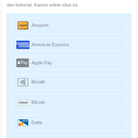
dan terkenal. Kasino online situs ini.
Amazon
American Express
Apple Pay
Beralih
Bitcoin
Delta