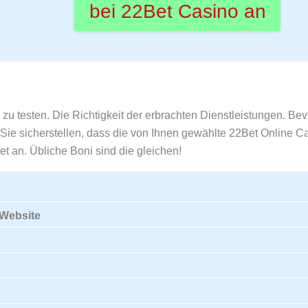
bei 22Bet Casino an
testen. Die Richtigkeit der erbrachten Dienstleistungen. Bev
 Sie sicherstellen, dass die von Ihnen gewählte 22Bet Online C
et an. Übliche Boni sind die gleichen!
Website