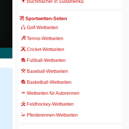
Buchmacher in Südamerika
Sportwetten-Seiten
Golf-Wettseiten
Tennis-Wettseiten
Cricket-Wettseiten
Fußball-Wettseiten
Baseball-Wettseiten
Basketball-Wettseiten
Wettseiten für Autorennen
Feldhockey-Wettseiten
Pferderennen-Wettseiten