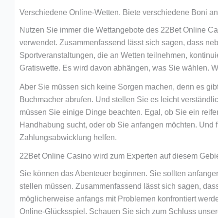
Verschiedene Online-Wetten. Biete verschiedene Boni an
Nutzen Sie immer die Wettangebote des 22Bet Online Cas
verwendet. Zusammenfassend lässt sich sagen, dass neben
Sportveranstaltungen, die an Wetten teilnehmen, kontinui
Gratiswette. Es wird davon abhängen, was Sie wählen. 
Aber Sie müssen sich keine Sorgen machen, denn es gibt 
Buchmacher abrufen. Und stellen Sie es leicht verständl
müssen Sie einige Dinge beachten. Egal, ob Sie ein reife
Handhabung sucht, oder ob Sie anfangen möchten. Und für
Zahlungsabwicklung helfen.
22Bet Online Casino wird zum Experten auf diesem Gebi
Sie können das Abenteuer beginnen. Sie sollten anfangen,
stellen müssen. Zusammenfassend lässt sich sagen, dass
möglicherweise anfangs mit Problemen konfrontiert werden
Online-Glücksspiel. Schauen Sie sich zum Schluss unse