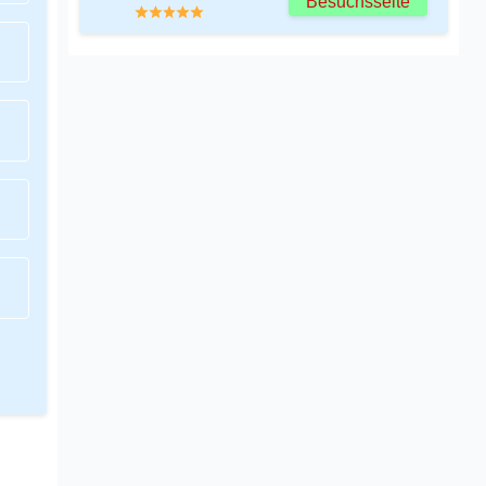
Besuchsseite