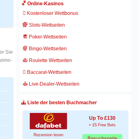
Online-Kasinos
Kostenloser Wettbonus
Slots-Wettseiten
Poker-Wettseiten
Bingo-Wettseiten
or Sie
asino-
Roulette Wettseiten
Baccarat-Wettseiten
Live-Dealer-Wettseiten
Liste der besten Buchmacher
Up To £130
+ £5 Free Bets
Rezension lesen
Besuchsseite