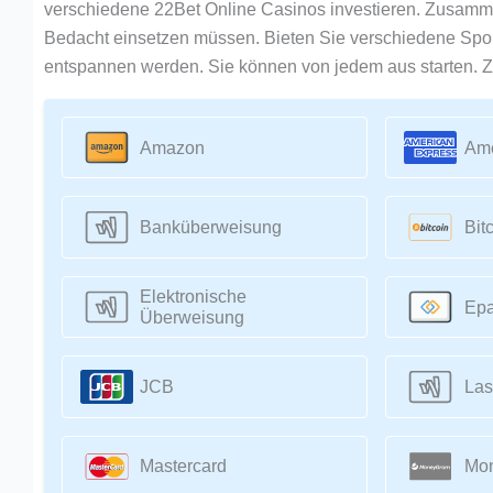
verschiedene 22Bet Online Casinos investieren. Zusamme
Bedacht einsetzen müssen. Bieten Sie verschiedene Sport
entspannen werden. Sie können von jedem aus starten. Z
Amazon
Ame
Banküberweisung
Bit
Elektronische
Ep
Überweisung
JCB
Las
Mastercard
Mo