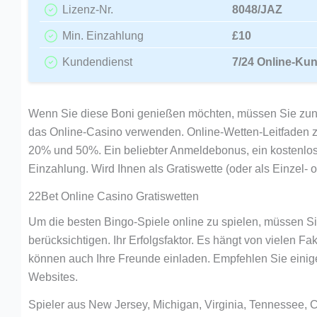
Lizenz-Nr.
8048/JAZ
Min. Einzahlung
£10
Kundendienst
7/24 Online-Ku
Wenn Sie diese Boni genießen möchten, müssen Sie zunäc
das Online-Casino verwenden. Online-Wetten-Leitfaden zu
20% und 50%. Ein beliebter Anmeldebonus, ein kostenlose
Einzahlung. Wird Ihnen als Gratiswette (oder als Einzel-
22Bet Online Casino Gratiswetten
Um die besten Bingo-Spiele online zu spielen, müssen Sie 
berücksichtigen. Ihr Erfolgsfaktor. Es hängt von vielen 
können auch Ihre Freunde einladen. Empfehlen Sie einige
Websites.
Spieler aus New Jersey, Michigan, Virginia, Tennessee, 