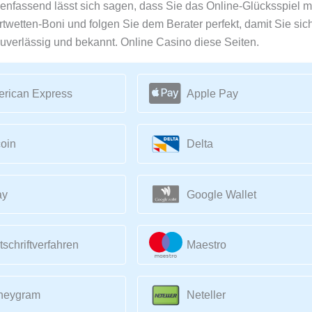
nfassend lässt sich sagen, dass Sie das Online-Glücksspiel m
wetten-Boni und folgen Sie dem Berater perfekt, damit Sie sich
uverlässig und bekannt. Online Casino diese Seiten.
rican Express
Apple Pay
coin
Delta
ay
Google Wallet
tschriftverfahren
Maestro
neygram
Neteller