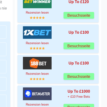
Up To £120
it
 nie
Rezension lesen
Besuchsseite
Up To £100
Rezension lesen
Besuchsseite
Up To £100
Rezension lesen
Besuchsseite
Up To £1000
+ £10 Free Bets
Rezension lesen