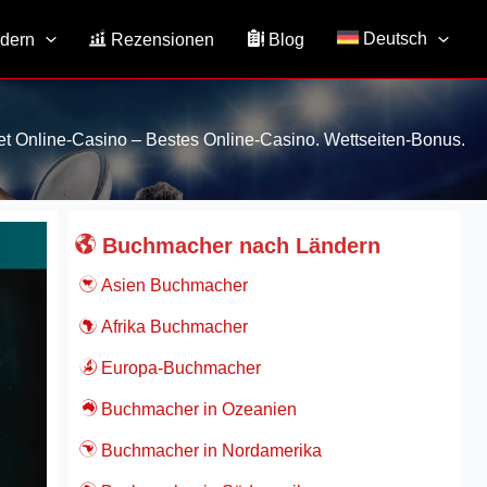
Deutsch
dern
Rezensionen
Blog
t Online-Casino – Bestes Online-Casino. Wettseiten-Bonus.
Buchmacher nach Ländern
Asien Buchmacher
Afrika Buchmacher
Europa-Buchmacher
Buchmacher in Ozeanien
Buchmacher in Nordamerika