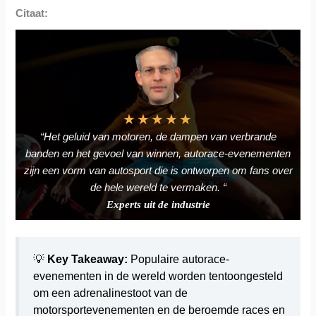
Citaat:
★
★
★
★
★
“Het geluid van motoren, de dampen van verbrande
banden en het gevoel van winnen, autorace-evenementen
zijn een vorm van autosport die is ontworpen om fans over
de hele wereld te vermaken. “
Experts uit de industrie
💡
Key Takeaway:
Populaire autorace-
evenementen in de wereld worden tentoongesteld
om een adrenalinestoot van de
motorsportevenementen en de beroemde races en