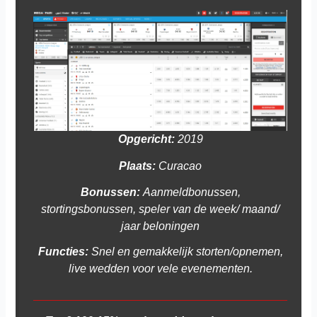
Opgericht:
2019
Plaats:
Curacao
Bonussen:
Aanmeldbonussen,
stortingsbonussen, speler van de week/ maand/
jaar beloningen
Functies:
Snel en gemakkelijk storten/opnemen,
live wedden voor vele evenementen.