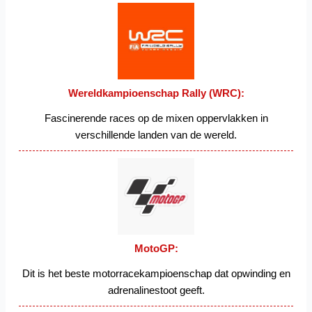
Wereldkampioenschap Rally (WRC):
Fascinerende races op de mixen oppervlakken in
verschillende landen van de wereld.
MotoGP:
Dit is het beste motorracekampioenschap dat opwinding en
adrenalinestoot geeft.