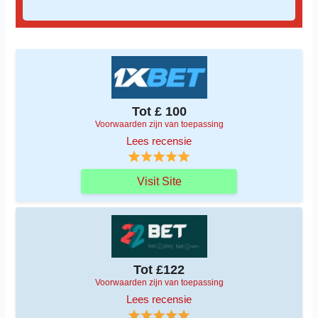
Tot £ 100
Voorwaarden zijn van toepassing
Lees recensie
Visit Site
Tot £122
Voorwaarden zijn van toepassing
Lees recensie