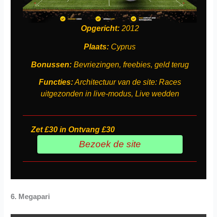
Opgericht:
2012
Plaats:
Cyprus
Bonussen:
Bevriezingen, freebies, geld terug
Functies:
Architectuur van de site: Races
uitgezonden in live-modus, Live wedden
Zet £30 in Ontvang £30
Bezoek de site
6. Megapari