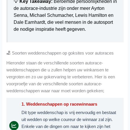
💡
Key Takeaway:
Beroemde persoonlijkheden in
de autorace-industrie zijn onder meer Ayrton
Senna, Michael Schumacher, Lewis Hamilton en
Dale Earnhardt, die veel mensen in de autosport
de nodige inspiratie heeft gegeven.
Soorten weddenschappen op goksites voor autoraces
Hieronder staan de verschillende soorten autorace-
weddenschappen die u zullen helpen uw winkansen te
vergroten en zo uw gokervaring te verbeteren. Hier is een
voorproefje van de verschillende soorten autorace-
weddenschappen waar naar moet worden gekeken;
1. Weddenschappen op racewinnaars
Dit type weddenschap is vrij eenvoudig en bestaat
uit wedden op welke coureur de winnaar zal zijn.
Enkele van de dingen om naar te kijken zijn het