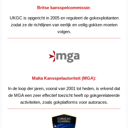
Britse kansspelcommissie:
UKGC is opgericht in 2005 en reguleert de gokexploitanten
zodat ze de richtlijnen van eerlijk en veilig gokken moeten
volgen.
Malta Kansspelautoriteit (MGA):
In de loop der jaren, vooral van 2001 tot heden, is erkend dat
de MGA een zeer effectief toezicht heeft op gokgerelateerde
activiteiten, zoals gokplatforms voor autoraces.