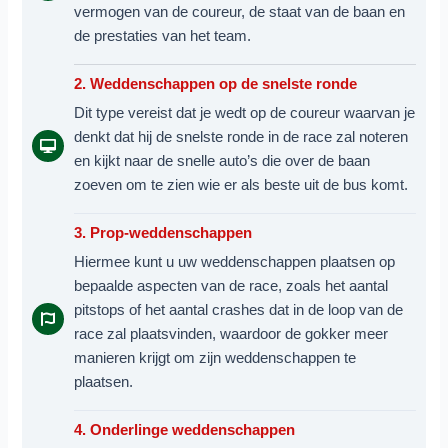
vermogen van de coureur, de staat van de baan en
de prestaties van het team.
2. Weddenschappen op de snelste ronde
Dit type vereist dat je wedt op de coureur waarvan je
denkt dat hij de snelste ronde in de race zal noteren
en kijkt naar de snelle auto’s die over de baan
zoeven om te zien wie er als beste uit de bus komt.
3. Prop-weddenschappen
Hiermee kunt u uw weddenschappen plaatsen op
bepaalde aspecten van de race, zoals het aantal
pitstops of het aantal crashes dat in de loop van de
race zal plaatsvinden, waardoor de gokker meer
manieren krijgt om zijn weddenschappen te
plaatsen.
4. Onderlinge weddenschappen