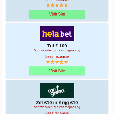
Visit Site
Tot £ 100
Voorwaarden zijn van toepassing
Lees recensie
Visit Site
Zet £10 in Krijg £10
Voorwaarden zijn van toepassing
Lees recensie