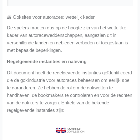
Goksites voor autoraces: wettelijk kader
De spelers moeten dus op de hoogte zijn van het wettelijke
kader van autoraceweddenschappen, aangezien dit in
verschillende landen en gebieden verboden of toegestaan is
met bepaalde beperkingen.
Regelgevende instanties en naleving
Dit document heeft de regelgevende instanties geïdentificeerd
die de gokindustrie voor autoraces beheersen om eerlijk spel
te garanderen. Ze hebben de rol om de gokwetten te
handhaven, de bookmakers te controleren en voor de rechten
van de gokkers te zorgen. Enkele van de bekende
regelgevende instanties zijn: