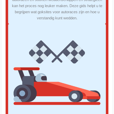
kan het proces nog leuker maken. Deze gids helpt u te
begrijpen wat goksites voor autoraces zijn en hoe u
verstandig kunt wedden.