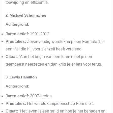
toewijding en efficiëntie.
2. Michaël Schumacher
Achtergrond:
Jaren actief:
1991-2012
Prestaties:
Zevenvoudig wereldkampioen Formule 1 is
een titel die hij voor zichzelf heeft verdiend.
Citaat:
‘Aan het begin van een team moet je een
teamgeest neerzetten en dan krijg je er iets voor terug.
3. Lewis Hamilton
Achtergrond:
Jaren actief:
2007-heden
Prestaties:
Het wereldkampioenschap Formule 1
Citaat:
“Het leven is een strijd en hoe je het benadert en