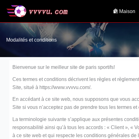
Aller
Maison
au
contenu
Modalités et conditions
Bienvenue sur le meilleur site de paris sportifs!
Ces termes et conditions décrivent les règles et règleme
Site, situé à https://www.vvvvu.com/.
En accédant à ce site web, nous supposons que vous accep
Site si vous n’acceptez pas de prendre tous les termes et
La terminologie suivante s’applique aux présentes conditio
responsabilité ainsi qu’à tous les accords : « Client », « 
à ce site web et qui respecte les conditions générales de l