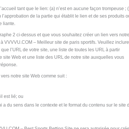
accueil tant que le lien: (a) n’est en aucune façon trompeuse ; (
’approbation de la partie qui établit le lien et de ses produits o
e liante.
phe 2 ci-dessus et que vous souhaitez créer un lien vers notre
 VVVVU.COM – Meilleur site de paris sportifs. Veuillez inclure
ue l’URL de votre site, une liste de toutes les URL à partir
re site Web et une liste des URL de notre site auxquelles vous
 réponse.
vers notre site Web comme suit :
l est lié; ou
ui a du sens dans le contexte et le format du contenu sur le site 
VVVU.COM – Best Sports Betting Site ne sera autorisée pour cré