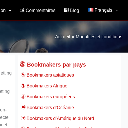
Français
ion
Commentaires
Blog
Accueil
Modalités et conditions
Bookmakers par pays
etting
Bookmakers asiatiques
Bookmakers Afrique
tting
Bookmakers européens
Bookmakers d’Océanie
non-
necte
Bookmakers d’Amérique du Nord
» et