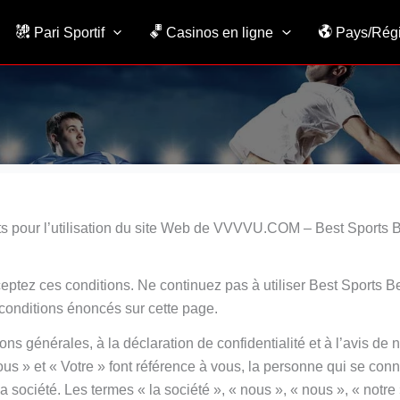
Pari Sportif
Casinos en ligne
Pays/Rég
nts pour l’utilisation du site Web de VVVVU.COM – Best Sports B
tez ces conditions. Ne continuez pas à utiliser Best Sports Be
 conditions énoncés sur cette page.
ns générales, à la déclaration de confidentialité et à l’avis de 
Vous » et « Votre » font référence à vous, la personne qui se con
a société. Les termes « la société », « nous », « nous », « notre 