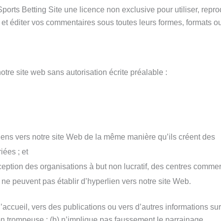
ts Betting Site une licence non exclusive pour utiliser, repro
re et éditer vos commentaires sous toutes leurs formes, formats o
otre site web sans autorisation écrite préalable :
liens vers notre site Web de la même manière qu’ils créent des
iées ; et
xception des organisations à but non lucratif, des centres comme
ui ne peuvent pas établir d’hyperlien vers notre site Web.
accueil, vers des publications ou vers d’autres informations sur
çon trompeuse ; (b) n’implique pas faussement le parrainage,