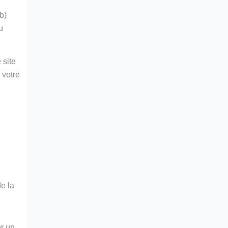
b)
u
 site
 votre
de la
er un