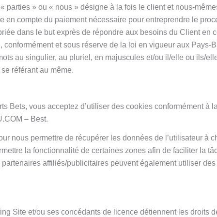
, « parties » ou « nous » désigne à la fois le client et nous-même
 prise en compte du paiement nécessaire pour entreprendre le pro
priée dans le but exprès de répondre aux besoins du Client en c
é, conformément et sous réserve de la loi en vigueur aux Pays-B
ts au singulier, au pluriel, en majuscules et/ou il/elle ou ils/ell
se référant au même.
ts Bets, vous acceptez d’utiliser des cookies conformément à l
VVU.COM – Best.
 pour nous permettre de récupérer les données de l’utilisateur à 
mettre la fonctionnalité de certaines zones afin de faciliter la tâ
partenaires affiliés/publicitaires peuvent également utiliser des
ng Site et/ou ses concédants de licence détiennent les droits d