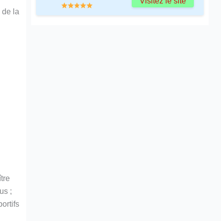
Visitez le site
 de la
tre
us ;
ortifs