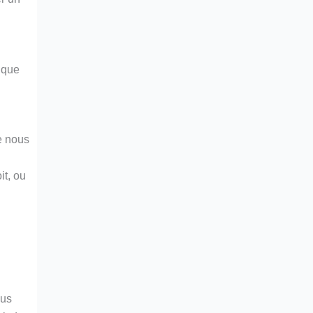
lque
e nous
it, ou
ous