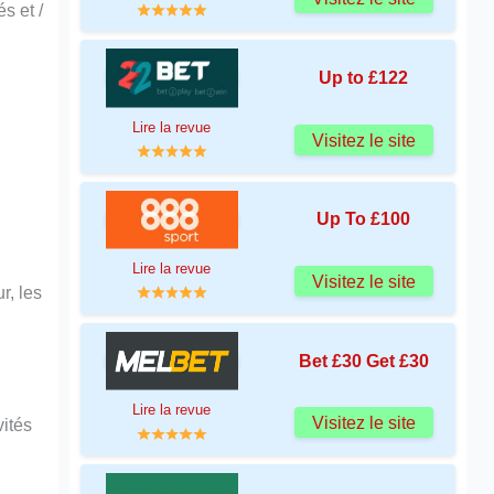
s et /
Up to £122
Lire la revue
Visitez le site
Up To £100
Lire la revue
Visitez le site
r, les
Bet £30 Get £30
Lire la revue
Visitez le site
vités