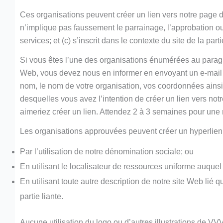
Ces organisations peuvent créer un lien vers notre page d’
n’implique pas faussement le parrainage, l’approbation ou l
services; et (c) s’inscrit dans le contexte du site de la parti
Si vous êtes l’une des organisations énumérées au paragra
Web, vous devez nous en informer en envoyant un e-mail à
nom, le nom de votre organisation, vos coordonnées ainsi q
desquelles vous avez l’intention de créer un lien vers not
aimeriez créer un lien. Attendez 2 à 3 semaines pour une
Les organisations approuvées peuvent créer un hyperlien 
Par l’utilisation de notre dénomination sociale; ou
En utilisant le localisateur de ressources uniforme auquel i
En utilisant toute autre description de notre site Web lié q
partie liante.
Aucune utilisation du logo ou d’autres illustrations de V