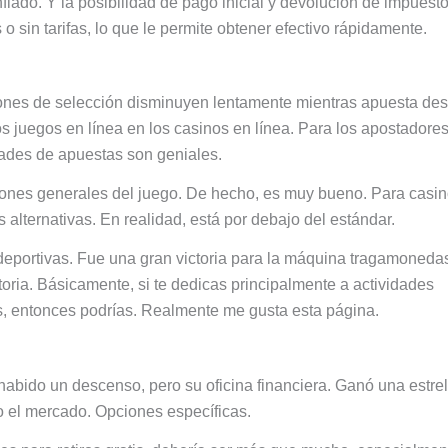
iado. Y la posibilidad de pago inicial y devolución de impuesto
 sin tarifas, lo que le permite obtener efectivo rápidamente.
ciones de selección disminuyen lentamente mientras apuesta de
 juegos en línea en los casinos en línea. Para los apostadore
idades de apuestas son geniales.
iones generales del juego. De hecho, es muy bueno. Para casi
s alternativas. En realidad, está por debajo del estándar.
 deportivas. Fue una gran victoria para la máquina tragamoneda
oria. Básicamente, si te dedicas principalmente a actividades
gos, entonces podrías. Realmente me gusta esta página.
a habido un descenso, pero su oficina financiera. Ganó una estre
do el mercado. Opciones específicas.