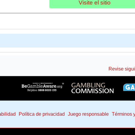
Visite el sitio
Revise sigu
bilidad
Política de privacidad
Juego responsable
Términos y