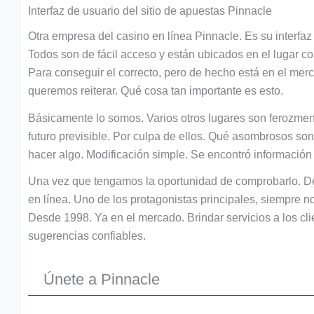
Interfaz de usuario del sitio de apuestas Pinnacle
Otra empresa del casino en línea Pinnacle. Es su interfaz 
Todos son de fácil acceso y están ubicados en el lugar co
Para conseguir el correcto, pero de hecho está en el me
queremos reiterar. Qué cosa tan importante es esto.
Básicamente lo somos. Varios otros lugares son ferozment
futuro previsible. Por culpa de ellos. Qué asombrosos so
hacer algo. Modificación simple. Se encontró información 
Una vez que tengamos la oportunidad de comprobarlo. De l
en línea. Uno de los protagonistas principales, siempre
Desde 1998. Ya en el mercado. Brindar servicios a los c
sugerencias confiables.
Únete a Pinnacle