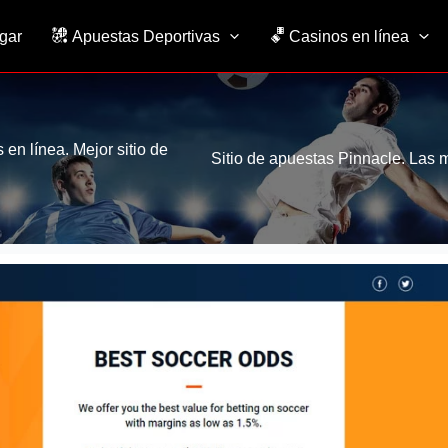
gar
Apuestas Deportivas
Casinos en línea
en línea. Mejor sitio de
Sitio de apuestas Pinnacle. Las m