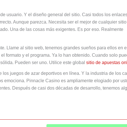
de usuario. Y el diseño general del sitio. Casi todos los enlaces
rrecto. Aunque parezca. Necesita ser el mejor de cualquier siti
rcado. Una de las cosas más exigentes. Es por eso. Realmente
e. Llame al sitio web, tenemos grandes sueños para ellos en e
n el formato y el programa. Ya lo han obtenido. Cuando solo pu
sólida. Pueden ser uno. Utilice este global
sitio de apuestas on
os juegos de azar deportivos en línea. Y la industria de los c
 nos emociona. Pinnacle Casino es ampliamente elogiado por ust
lientes. Después de casi dos décadas de desarrollo, tenemos al