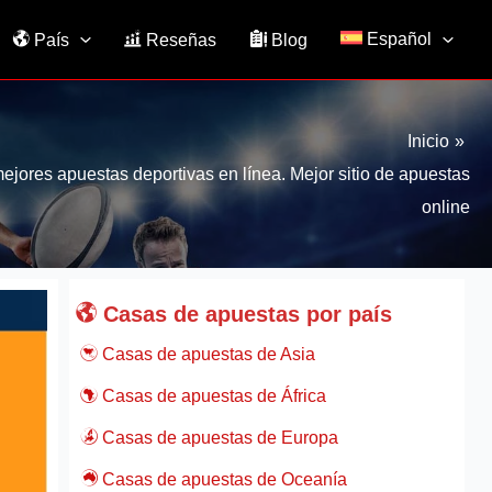
Español
País
Reseñas
Blog
Inicio
ejores apuestas deportivas en línea. Mejor sitio de apuestas
online
Casas de apuestas por país
Casas de apuestas de Asia
Casas de apuestas de África
Casas de apuestas de Europa
Casas de apuestas de Oceanía