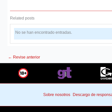
Related posts
No se han encontrado entradas.
←
Revise anterior
Sobre nosotros
Descargo de responsa