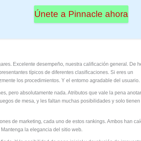
Únete a Pinnacle ahora
gares. Excelente desempeño, nuestra calificación general. De h
resentantes típicos de diferentes clasificaciones. Si eres un
zmente los procedimientos. Y el entorno agradable del usuario.
es, pero absolutamente nada. Atributos que vale la pena anota
uegos de mesa, y les faltan muchas posibilidades y solo tienen 
ones de marketing, cada uno de estos rankings. Ambos han ca
. Mantenga la elegancia del sitio web.