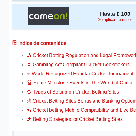
Hasta £ 100
Se aplican términos
Índice de contenidos
🏏 Cricket Betting Regulation and Legal Framewor
🏅 Gambling Act Compliant Cricket Bookmakers
✨ World Recognized Popular Cricket Tournament
🏆 Some Milestone Events in The World of Cricket
💲 Types of Betting on Cricket Betting Sites
💰 Cricket Betting Sites Bonus and Banking Option
📲 Cricket betting Mobile Compatibility and Live Be
🎉 Betting Strategies for Cricket Betting Sites