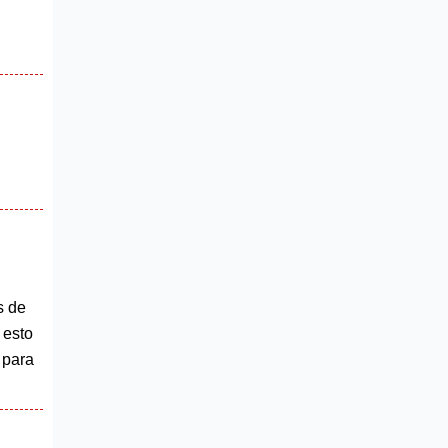
s de
 esto
 para