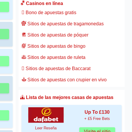
Casinos en línea
Bono de apuestas gratis
Sitios de apuestas de tragamonedas
Sitios de apuestas de póquer
Sitios de apuestas de bingo
Sitios de apuestas de ruleta
Sitios de apuestas de Baccarat
Sitios de apuestas con crupier en vivo
Lista de las mejores casas de apuestas
Up To £130
+ £5 Free Bets
Leer Reseña
Visite el sitio