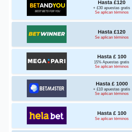
Hasta £120
+ £30 apuestas gratis
Se aplican términos
Hasta £120
Se aplican términos
Hasta £ 100
15% Apuestas gratis
Se aplican términos
Hasta £ 1000
+ £10 apuestas gratis
Se aplican términos
Hasta £ 100
Se aplican términos