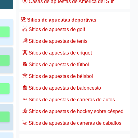
Casas de apuestas de América del Sur
Sitios de apuestas deportivas
Sitios de apuestas de golf
Sitios de apuestas de tenis
Sitios de apuestas de críquet
Sitios de apuestas de fútbol
Sitios de apuestas de béisbol
Sitios de apuestas de baloncesto
Sitios de apuestas de carreras de autos
Sitios de apuestas de hockey sobre césped
Sitios de apuestas de carreras de caballos