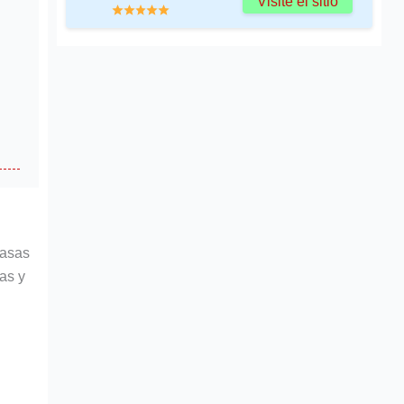
Visite el sitio
casas
as y