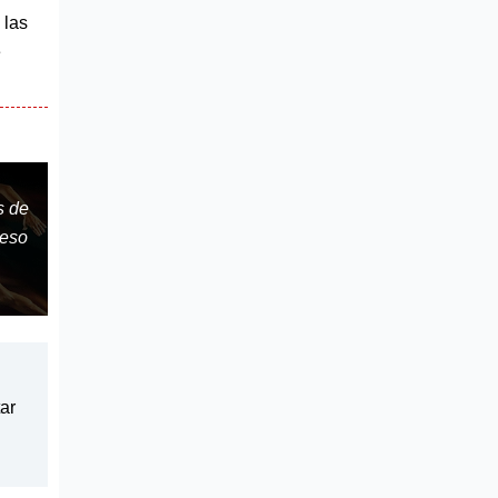
 las
e
s de
ceso
ar