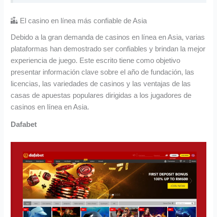
El casino en línea más confiable de Asia
Debido a la gran demanda de casinos en línea en Asia, varias
plataformas han demostrado ser confiables y brindan la mejor
experiencia de juego. Este escrito tiene como objetivo
presentar información clave sobre el año de fundación, las
licencias, las variedades de casinos y las ventajas de las
casas de apuestas populares dirigidas a los jugadores de
casinos en línea en Asia.
Dafabet