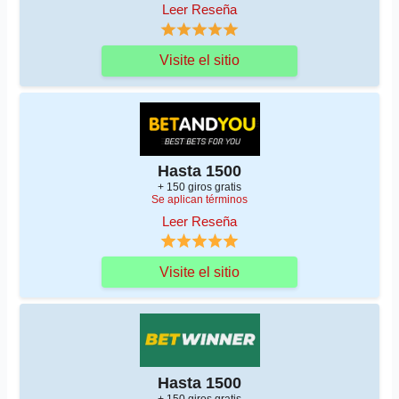
Leer Reseña
Visite el sitio
Hasta 1500
+ 150 giros gratis
Se aplican términos
Leer Reseña
Visite el sitio
Hasta 1500
+ 150 giros gratis