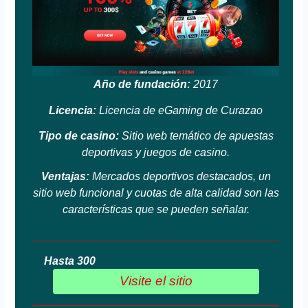
Año de fundación:
2017
Licencia:
Licencia de eGaming de Curazao
Tipo de casino:
Sitio web temático de apuestas
deportivas y juegos de casino.
Ventajas:
Mercados deportivos destacados, un
sitio web funcional y cuotas de alta calidad son las
características que se pueden señalar.
Hasta 300
Visite el sitio