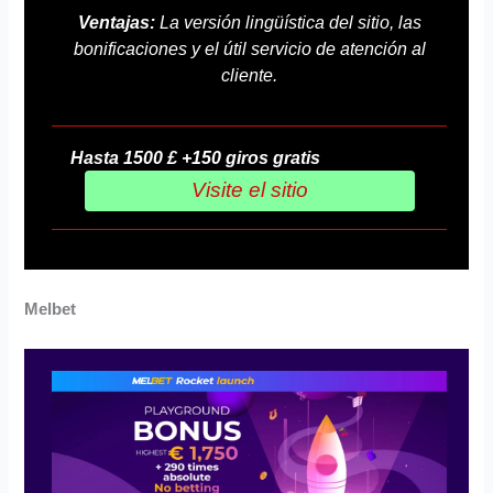
Ventajas:
La versión lingüística del sitio, las
bonificaciones y el útil servicio de atención al
cliente.
Hasta 1500 £ +150 giros gratis
Visite el sitio
Melbet