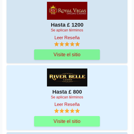
Hasta £ 1200
Se aplican términos
Leer Reseña
Visite el sitio
Hasta £ 800
Se aplican términos
Leer Reseña
Visite el sitio