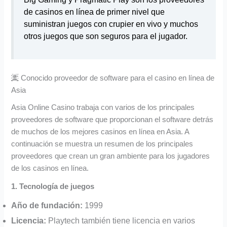
de casinos en línea de primer nivel que
suministran juegos con crupier en vivo y muchos
otros juegos que son seguros para el jugador.
Conocido proveedor de software para el casino en línea de
Asia
Asia Online Casino trabaja con varios de los principales
proveedores de software que proporcionan el software detrás
de muchos de los mejores casinos en línea en Asia. A
continuación se muestra un resumen de los principales
proveedores que crean un gran ambiente para los jugadores
de los casinos en línea.
1. Tecnología de juegos
Año de fundación:
1999
Licencia:
Playtech también tiene licencia en varios