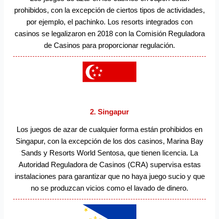
prohibidos, con la excepción de ciertos tipos de actividades,
por ejemplo, el pachinko. Los resorts integrados con
casinos se legalizaron en 2018 con la Comisión Reguladora
de Casinos para proporcionar regulación.
2. Singapur
Los juegos de azar de cualquier forma están prohibidos en
Singapur, con la excepción de los dos casinos, Marina Bay
Sands y Resorts World Sentosa, que tienen licencia. La
Autoridad Reguladora de Casinos (CRA) supervisa estas
instalaciones para garantizar que no haya juego sucio y que
no se produzcan vicios como el lavado de dinero.