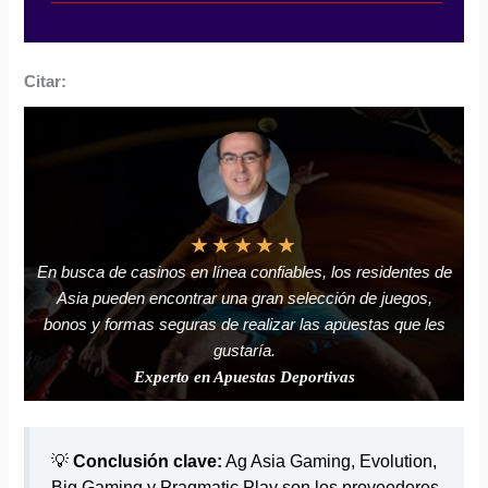
Citar:
★
★
★
★
★
En busca de casinos en línea confiables, los residentes de
Asia pueden encontrar una gran selección de juegos,
bonos y formas seguras de realizar las apuestas que les
gustaría.
Experto en Apuestas Deportivas
💡
Conclusión clave:
Ag Asia Gaming, Evolution,
Big Gaming y Pragmatic Play son los proveedores