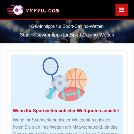
Zum
Inhalt
springen
Gewinntipps für Sport-Casino-Wetten
Start
Gewinntipps für Sport-Casino-Wetten
Wenn Ihr Sportwettenanbieter Wettquoten anbietet
Wenn Ihr Sportwettenanbieter Wettquoten anbietet,
holen Sie sich Ihre Wetten am Mittwochabend, da das