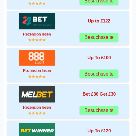
Besuchsseite
Up to £122
Rezension lesen
Besuchsseite
Up To £100
Rezension lesen
Besuchsseite
Bet £30 Get £30
Rezension lesen
Besuchsseite
Up To £120