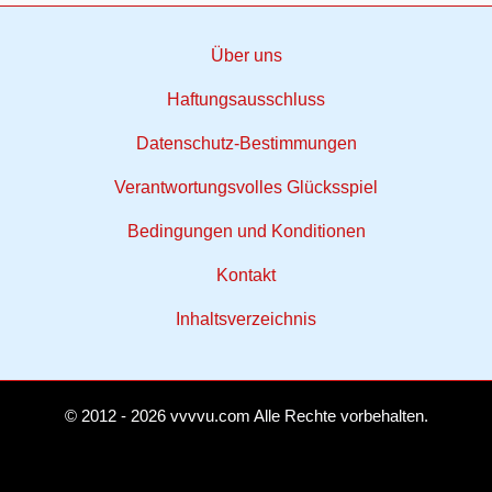
Über uns
Haftungsausschluss
Datenschutz-Bestimmungen
Verantwortungsvolles Glücksspiel
Bedingungen und Konditionen
Kontakt
Inhaltsverzeichnis
© 2012 - 2026
vvvvu.com
Alle Rechte vorbehalten.