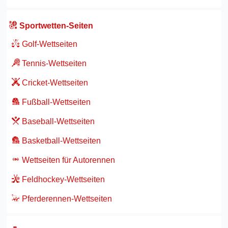
Sportwetten-Seiten
Golf-Wettseiten
Tennis-Wettseiten
Cricket-Wettseiten
Fußball-Wettseiten
Baseball-Wettseiten
Basketball-Wettseiten
Wettseiten für Autorennen
Feldhockey-Wettseiten
Pferderennen-Wettseiten