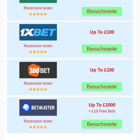
Rezension lesen
Besuchsseite
Up To £100
Rezension lesen
Besuchsseite
Up To £100
Rezension lesen
Besuchsseite
Up To £1000
+ £10 Free Bets
Rezension lesen
Besuchsseite