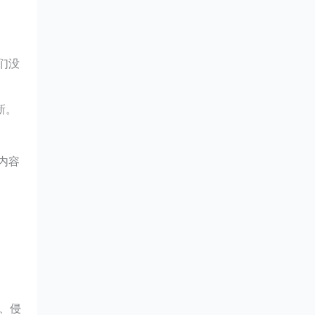
们没
新。
内容
同、侵