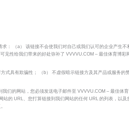
求： （a） 该链接不会使我们对自己或我们认可的企业产生不
的可见性给我们带来的好处弥补了 VVVVU.COM – 最佳体育博彩
任何方式具有欺骗性； （b） 不虚假暗示链接方及其产品或服务的
我们的网站，您必须发送电子邮件至 VVVVU.COM – 最佳体
站的 URL、您打算链接到我们网站的任何 URL 的列表，以及
复。