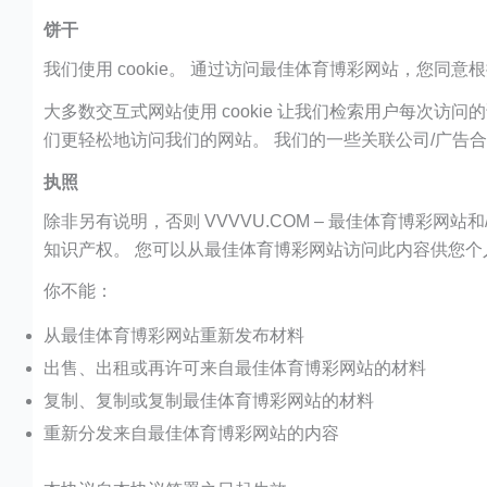
饼干
我们使用 cookie。 通过访问最佳体育博彩网站，您同意根据 
大多数交互式网站使用 cookie 让我们检索用户每次访问
们更轻松地访问我们的网站。 我们的一些关联公司/广告合作伙
执照
除非另有说明，否则 VVVVU.COM – 最佳体育博彩
知识产权。 您可以从最佳体育博彩网站访问此内容供您
你不能：
从最佳体育博彩网站重新发布材料
出售、出租或再许可来自最佳体育博彩网站的材料
复制、复制或复制最佳体育博彩网站的材料
重新分发来自最佳体育博彩网站的内容