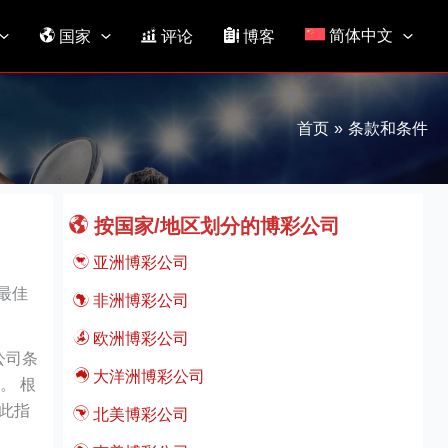
简体中文
国家
评论
博客
首页
条款和条件
按国家/地区划分的博彩公司
亚洲博彩公司
最佳
非洲博彩公司
欧洲博彩公司
公司条
大洋洲博彩公司
。 根
因此指
北美博彩公司