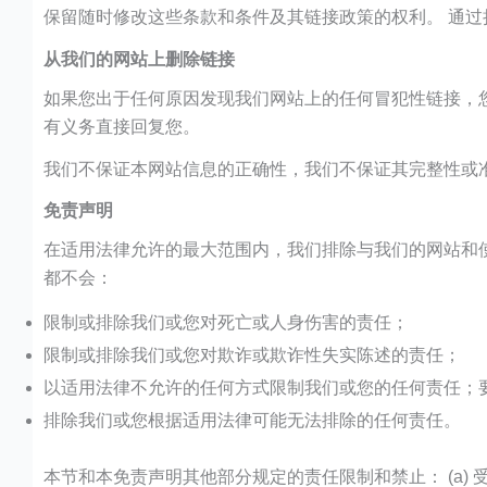
保留随时修改这些条款和条件及其链接政策的权利。 通
从我们的网站上删除链接
如果您出于任何原因发现我们网站上的任何冒犯性链接，
有义务直接回复您。
我们不保证本网站信息的正确性，我们不保证其完整性或
免责声明
在适用法律允许的最大范围内，我们排除与我们的网站和
都不会：
限制或排除我们或您对死亡或人身伤害的责任；
限制或排除我们或您对欺诈或欺诈性失实陈述的责任；
以适用法律不允许的任何方式限制我们或您的任何责任；
排除我们或您根据适用法律可能无法排除的任何责任。
本节和本免责声明其他部分规定的责任限制和禁止： (a) 