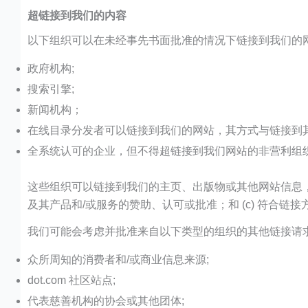
超链接到我们的内容
以下组织可以在未经事先书面批准的情况下链接到我们的
政府机构;
搜索引擎;
新闻机构；
在线目录分发者可以链接到我们的网站，其方式与链接到
全系统认可的企业，但不得超链接到我们网站的非营利组
这些组织可以链接到我们的主页、出版物或其他网站信息，只要
及其产品和/或服务的赞助、认可或批准；和 (c) 符合链
我们可能会考虑并批准来自以下类型的组织的其他链接请
众所周知的消费者和/或商业信息来源;
dot.com 社区站点;
代表慈善机构的协会或其他团体;