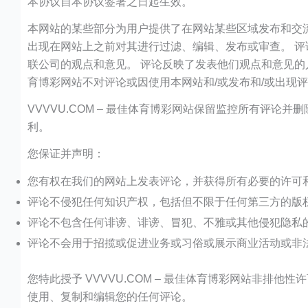
本协议自本协议签署之日起生效。
本网站的某些部分为用户提供了在网站某些区域发布和交流意见
出现在网站上之前对其进行过滤、编辑、发布或审查。 评论不反映 VVV
联公司的观点和意见。 评论反映了发表他们观点和意见的人的
育博彩网站不对评论或因使用本网站和/或发布和/或出现
VVVVU.COM – 最佳体育博彩网站保留监控所有评
利。
您保证并声明：
您有权在我们的网站上发表评论，并获得所有必要的许可
评论不侵犯任何知识产权，包括但不限于任何第三方的版
评论不包含任何诽谤、诽谤、冒犯、不雅或其他侵犯隐私
评论不会用于招揽或促进业务或习俗或展示商业活动或非
您特此授予 VVVVU.COM – 最佳体育博彩网站非排
使用、复制和编辑您的任何评论。