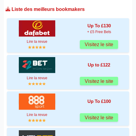
Liste des meilleurs bookmakers
Up To £130
+ £5 Free Bets
Lire la revue
Visitez le site
Up to £122
Lire la revue
Visitez le site
Up To £100
Lire la revue
Visitez le site