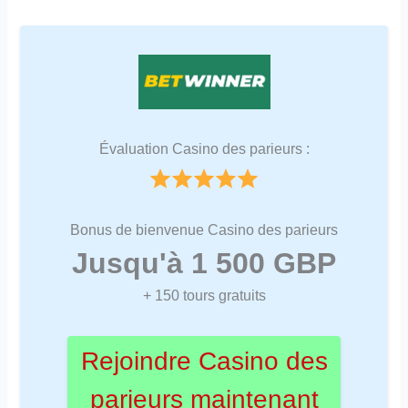
Évaluation Casino des parieurs :
Bonus de bienvenue Casino des parieurs
Jusqu'à 1 500 GBP
+ 150 tours gratuits
Rejoindre Casino des
parieurs maintenant