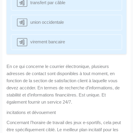
transfert par câble
union occidentale
virement bancaire
En ce qui concerne le courrier électronique, plusieurs
adresses de contact sont disponibles à tout moment, en
fonction de la section de satisfaction client à laquelle vous
devez accéder. En termes de recherche d’informations, de
stabilité et d’informations financières. Est unique. Et
également fournir un service 24/7.
incitations et dévouement
Concernant l’horaire de travail des jeux e-sportifs, cela peut
être spécifiquement ciblé. Le meilleur plan incitatif pour les