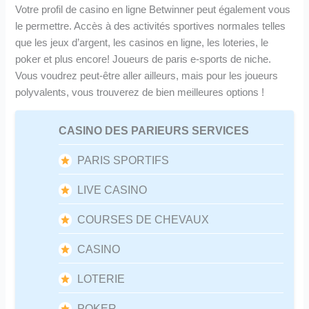
Votre profil de casino en ligne Betwinner peut également vous
le permettre. Accès à des activités sportives normales telles
que les jeux d’argent, les casinos en ligne, les loteries, le
poker et plus encore! Joueurs de paris e-sports de niche.
Vous voudrez peut-être aller ailleurs, mais pour les joueurs
polyvalents, vous trouverez de bien meilleures options !
CASINO DES PARIEURS SERVICES
PARIS SPORTIFS
LIVE CASINO
COURSES DE CHEVAUX
CASINO
LOTERIE
POKER