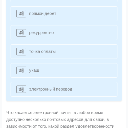
прямой дебет
рекуррентно
точка оплаты
укаш
электронный перевод
Что касается электронной почты, в любое время
доступно несколько почтовых адресов для связи, в
зависимости от того, какой раздел удовлетворенности