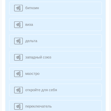
биткоин
виза
дельта
западный союз
маэстро
откройте для себя
переключатель