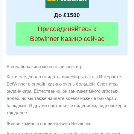
До £1500
Присоединяйтесь к
Betwinner Казино сейчас
В онлайн-казино много отличных игр
Как и следовало ожидать, видеоигры есть в Интернете.
BetWinner в онлайн-казино очень большой. Слот-игра
онлайн-игра. Естественно, он занимает много игровых
долей, но вы также найдете всевозможные баккара и
блэкджек. И другие настольные видеоигры, видеопокер и
так далее.
Живое казино в онлайн-казино Betwinner
В некоторых видеоиграх ставки бесплатных вращений