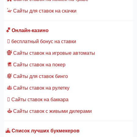
Сайты для ставок на скачки
Онлайн-казино
бесплатный бонус на ставки
Сайты ставок на игровые автоматы
Сайты ставок на покер
Сайты для ставок бинго
Сайты ставок на рулетку
Сайты ставок на баккара
Сайты ставок с живыми дилерами
Список лучших букмекеров