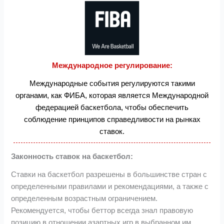
Международное регулирование:
Международные события регулируются такими
органами, как ФИБА, которая является Международной
федерацией баскетбола, чтобы обеспечить
соблюдение принципов справедливости на рынках
ставок.
Законность ставок на баскетбол:
Ставки на баскетбол разрешены в большинстве стран с
определенными правилами и рекомендациями, а также с
определенным возрастным ограничением.
Рекомендуется, чтобы беттор всегда знал правовую
позицию в отношении азартных игр в выбранном им