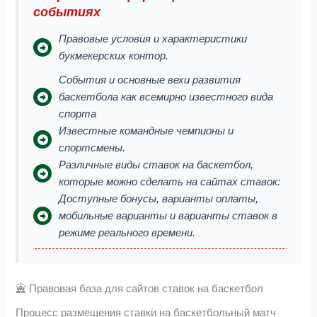
событиях
Правовые условия и характеристики
букмекерских контор.
События и основные вехи развития
баскетбола как всемирно известного вида
спорта
Известные командные чемпионы и
спортсмены.
Различные виды ставок на баскетбол,
которые можно сделать на сайтах ставок:
Доступные бонусы, варианты оплаты,
мобильные варианты и варианты ставок в
режиме реального времени.
Правовая база для сайтов ставок на баскетбол
Процесс размещения ставки на баскетбольный матч