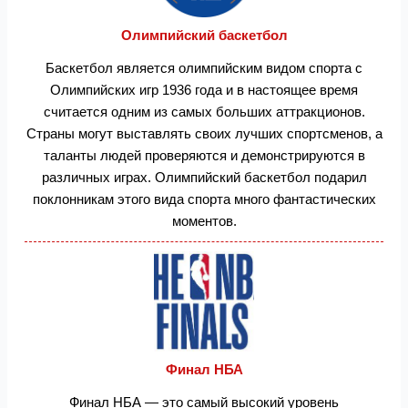
Олимпийский баскетбол
Баскетбол является олимпийским видом спорта с
Олимпийских игр 1936 года и в настоящее время
считается одним из самых больших аттракционов.
Страны могут выставлять своих лучших спортсменов, а
таланты людей проверяются и демонстрируются в
различных играх. Олимпийский баскетбол подарил
поклонникам этого вида спорта много фантастических
моментов.
Финал НБА
Финал НБА — это самый высокий уровень