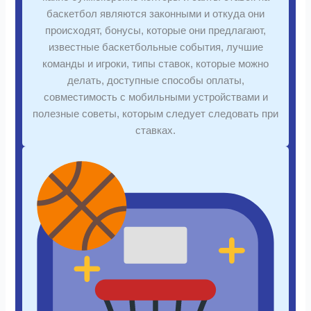
баскетбол являются законными и откуда они
происходят, бонусы, которые они предлагают,
известные баскетбольные события, лучшие
команды и игроки, типы ставок, которые можно
делать, доступные способы оплаты,
совместимость с мобильными устройствами и
полезные советы, которым следует следовать при
ставках.