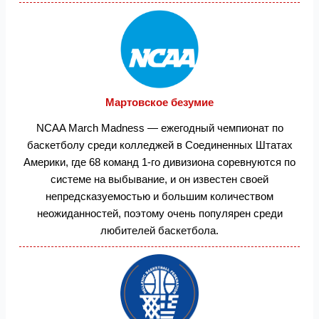
Мартовское безумие
NCAA March Madness — ежегодный чемпионат по
баскетболу среди колледжей в Соединенных Штатах
Америки, где 68 команд 1-го дивизиона соревнуются по
системе на выбывание, и он известен своей
непредсказуемостью и большим количеством
неожиданностей, поэтому очень популярен среди
любителей баскетбола.