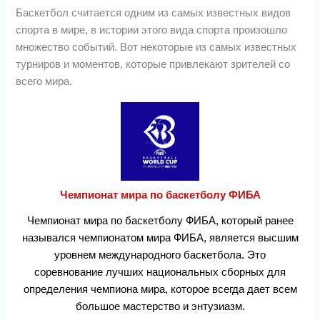
Баскетбол считается одним из самых известных видов
спорта в мире, в истории этого вида спорта произошло
множество событий. Вот некоторые из самых известных
турниров и моментов, которые привлекают зрителей со
всего мира.
Чемпионат мира по баскетболу ФИБА
Чемпионат мира по баскетболу ФИБА, который ранее
назывался чемпионатом мира ФИБА, является высшим
уровнем международного баскетбола. Это
соревнование лучших национальных сборных для
определения чемпиона мира, которое всегда дает всем
большое мастерство и энтузиазм.