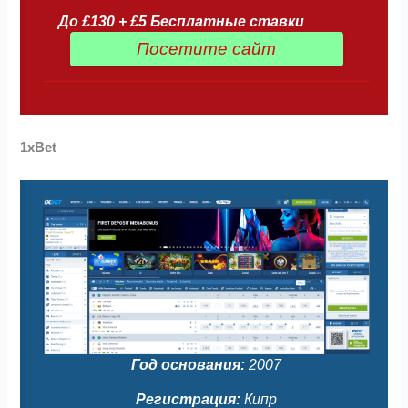
До £130 + £5 Бесплатные ставки
Посетите сайт
1xBet
Год основания:
2007
Регистрация:
Кипр