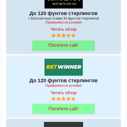
До 120 фунтов стерлингов
+ Бесплатные ставки 30 фунтов стерлингов
Применяются условия
Читать обзор
Посетите сайт
До 120 фунтов стерлингов
Применяются условия
Читать обзор
Посетите сайт