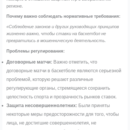
регионе.
Почему важно соблюдать нормативные требования:
«Соблюдение законов и других руководящих принципов
жизненно важно, чтобы ставки на баскетбол не
превратились в мошенническую деятельность.
Проблемы регулирования:
Договорные матчи:
Важно отметить, что
договорные матчи в баскетболе являются серьезной
проблемой, которую решают различные
регулирующие органы, стремящиеся сохранить
целостность спорта и прозрачность рынков ставок.
Защита несовершеннолетних:
Были приняты
некоторые меры предосторожности для того, чтобы
лица, не достигшие совершеннолетия, не