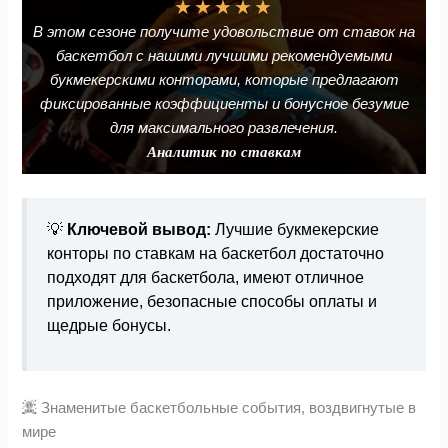
★
★
★
★
★
В этом сезоне получите удовольствие от ставок на
баскетбол с нашими лучшими рекомендуемыми
букмекерскими конторами, которые предлагают
фиксированные коэффициенты и бонусное безумие
для максимального развлечения.
Аналитик по ставкам
💡
Ключевой вывод:
Лучшие букмекерские
конторы по ставкам на баскетбол достаточно
подходят для баскетбола, имеют отличное
приложение, безопасные способы оплаты и
щедрые бонусы.
Знаменитые баскетбольные события, воздвигнутые в
мире