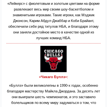
«Лейкерс» с фиолетовым и золотым цветами на форме
развлекают весь мир своим шоу-баскетболом и
знаменитыми игроками. Такие игроки, как Мэджик
Джонсон, Карим Абдул-Джаббар и Коби Брайант,
обеспечили себе ряд титулов НБА, и благодаря этому
они заняли достойное место в качестве одной из
лучших команд НБА.
«Чикаго Буллз»:
«Буллз» были великолепны в 1990-х годах, особенно
благодаря мастерству Майкла Джордана. За десять лет
они выиграли шесть чемпионатов, и это заставило
болельщиков по всему миру задуматься о том, что