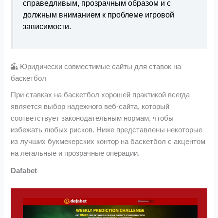
справедливым, прозрачным образом и с
должным вниманием к проблеме игровой
зависимости.
Юридически совместимые сайты для ставок на
баскетбол
При ставках на баскетбол хорошей практикой всегда
является выбор надежного веб-сайта, который
соответствует законодательным нормам, чтобы
избежать любых рисков. Ниже представлены некоторые
из лучших букмекерских контор на баскетбол с акцентом
на легальные и прозрачные операции.
Dafabet