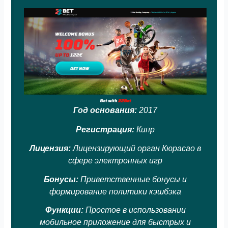
Год основания:
2017
Регистрация:
Кипр
Лицензия:
Лицензирующий орган Кюрасао в
сфере электронных игр
Бонусы:
Приветственные бонусы и
формирование политики кэшбэка
Функции:
Простое в использовании
мобильное приложение для быстрых и