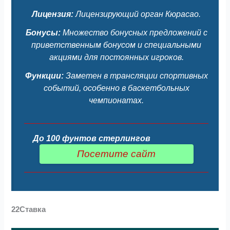
Лицензия:
Лицензирующий орган Кюрасао.
Бонусы:
Множество бонусных предложений с
приветственным бонусом и специальными
акциями для постоянных игроков.
Функции:
Заметен в трансляции спортивных
событий, особенно в баскетбольных
чемпионатах.
До 100 фунтов стерлингов
Посетите сайт
22Ставка