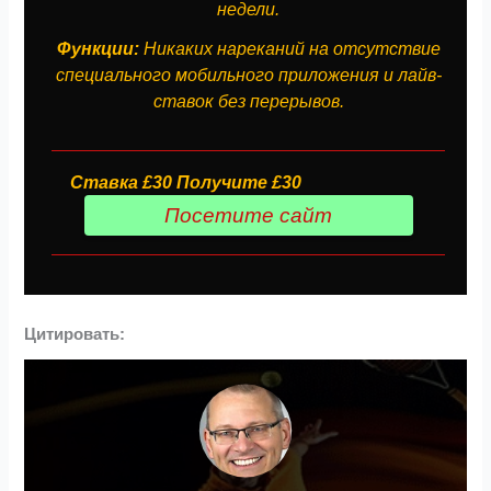
недели.
Функции:
Никаких нареканий на отсутствие
специального мобильного приложения и лайв-
ставок без перерывов.
Ставка £30 Получите £30
Посетите сайт
Цитировать: