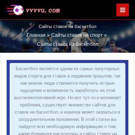
Перейти
к
содержимому
Сайты ставок на баскетбол
Главная
Сайты ставок на спорт
Сайты ставок на баскетбол
Баскетбол является одним из самых популярных
видов спорта для ставок в недавнем прошлом, так
как многие люди стремятся получить острые
ощущения и возможность заработать на этой
высокоинтенсивной игре. Но вот тут-то и возникает
проблема, существует множество сайтов для
ставок на баскетбол, и новичок может оказаться в
затруднительном положении. В этой статье вы
найдете всю необходимую информацию о том,
какие букмекерские конторы и сайты ставок на