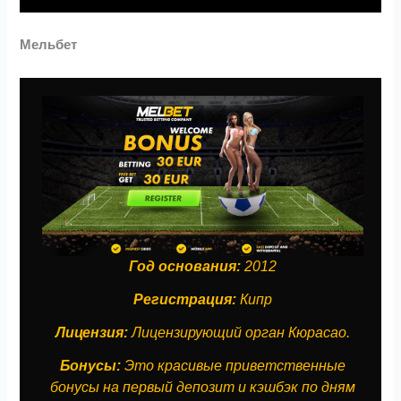
Мельбет
Год основания:
2012
Регистрация:
Кипр
Лицензия:
Лицензирующий орган Кюрасао.
Бонусы:
Это красивые приветственные
бонусы на первый депозит и кэшбэк по дням