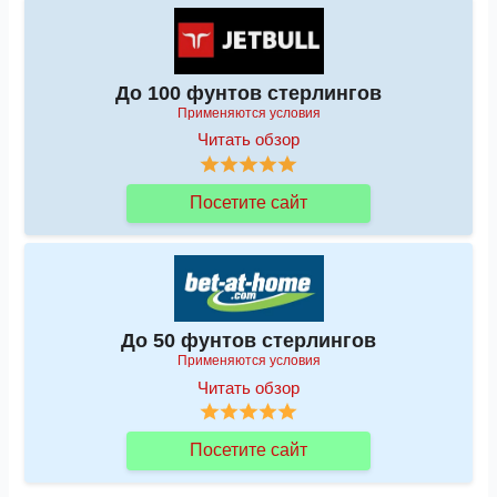
До 100 фунтов стерлингов
Применяются условия
Читать обзор
Посетите сайт
До 50 фунтов стерлингов
Применяются условия
Читать обзор
Посетите сайт