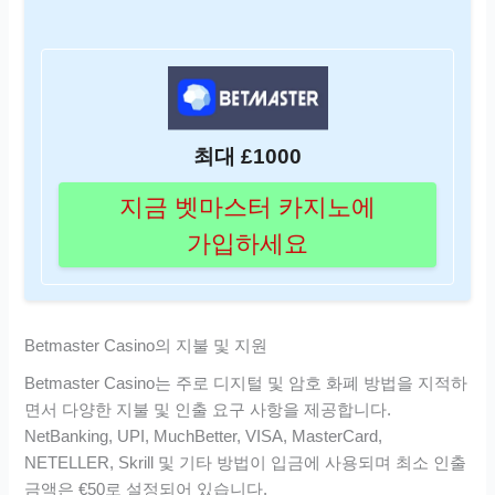
최대 £1000
지금 벳마스터 카지노에
가입하세요
Betmaster Casino의 지불 및 지원
Betmaster Casino는 주로 디지털 및 암호 화폐 방법을 지적하
면서 다양한 지불 및 인출 요구 사항을 제공합니다.
NetBanking, UPI, MuchBetter, VISA, MasterCard,
NETELLER, Skrill 및 기타 방법이 입금에 사용되며 최소 인출
금액은 €50로 설정되어 있습니다.