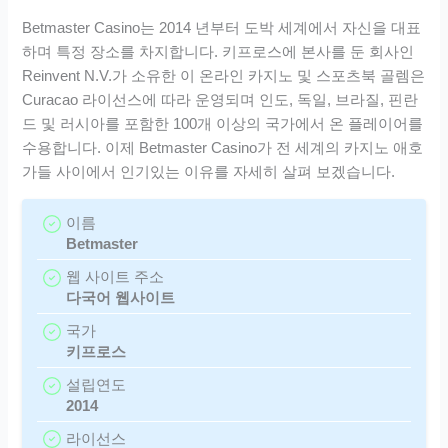
Betmaster Casino는 2014 년부터 도박 세계에서 자신을 대표
하며 특정 장소를 차지합니다. 키프로스에 본사를 둔 회사인
Reinvent N.V.가 소유한 이 온라인 카지노 및 스포츠북 골렘은
Curacao 라이선스에 따라 운영되며 인도, 독일, 브라질, 핀란
드 및 러시아를 포함한 100개 이상의 국가에서 온 플레이어를
수용합니다. 이제 Betmaster Casino가 전 세계의 카지노 애호
가들 사이에서 인기있는 이유를 자세히 살펴 보겠습니다.
이름
Betmaster
웹 사이트 주소
다국어 웹사이트
국가
키프로스
설립연도
2014
라이선스