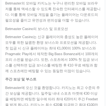
Betmaster의 모바일 카지노는 누구나 편리한 모바일 브라우
저를 통해 액세스할 수 있도록 친숙한 인터페이스를 제공합니
다. 이를 통해 모바일 게임을 즐기는 플레이어는 다운로드의
필요성을 줄이고 유연성과 편의성을 더할 수 있습니다.
Betmaster Casino의 보너스 및 프로모션
Betmaster Casino는 신규 플레이어와 충성도 높은 플레이어
모두를 위한 달콤한 환영 보너스와 프로모션을 제공합니다.
첫 입금 시 신규 플레이어는 최대 €1,000의 100% 보너스와
Pragmatic Play에서 제작한 Big Bass Bonanza에서 100개의
프리 스핀을 받습니다. 또한, 스포츠에서 100% 첫 입금 보너
스를 선택하면 입금 보너스를 베팅한 후 €10 무료 베팅과 함
께 스포츠에만 베팅할 수 있는 동일한 이점이 있습니다.
주간 보상 및 부스트
Betmaster에 오신 것을 환영합니다. 카지노는 최고 수준의 주
간 보상을 제공합니다. 일주일 내내 스포츠 마켓에 €30 이상
을 베팅하면 베팅한 일수에 따라 최대 €20까지 주간 Freebet
을 받게 됩니다. 카지노는 최소 €20를 입금하고 최대 €100까