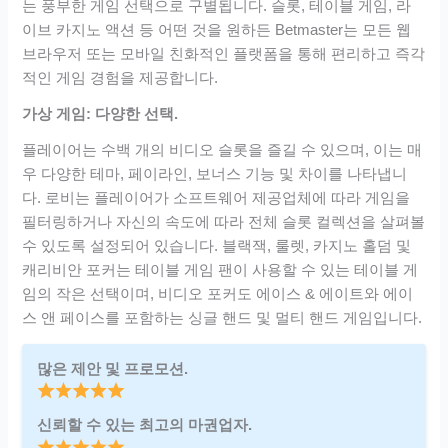
는 풍부한 게임 선택으로 구별됩니다. 슬롯, 테이블 게임, 라
이브 카지노 액션 등 어떤 것을 원하든 Betmaster는 모든 웹
브라우저 또는 모바일 친화적인 플랫폼을 통해 편리하고 즉각
적인 게임 경험을 제공합니다.
가상 게임: 다양한 선택.
플레이어는 수백 개의 비디오 슬롯을 즐길 수 있으며, 이는 매
우 다양한 테마, 페이라인, 보너스 기능 및 차이를 나타냅니
다. 로비는 플레이어가 소프트웨어 제공업체에 따라 게임을
필터링하거나 자신의 속도에 따라 전체 슬롯 컬렉션을 살펴볼
수 있도록 설정되어 있습니다. 블랙잭, 룰렛, 카지노 홀덤 및
캐리비안 포커는 테이블 게임 팬이 사용할 수 있는 테이블 게
임의 작은 선택이며, 비디오 포커도 에이스 & 에이트와 에이
스 앤 페이스를 포함하는 싱글 핸드 및 멀티 핸드 게임입니다.
많은 제안 및 프로모션.
신뢰할 수 있는 최고의 마권업자.