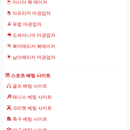
아시아 북 메이커
아프리카 마권업자
유럽 마권업자
오세아니아 마권업자
북아메리카 북메이커
남아메리카 마권업자
스포츠 베팅 사이트
골프 베팅 사이트
테니스 베팅 사이트
크리켓 베팅 사이트
축구 베팅 사이트