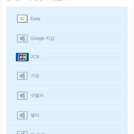
Epay
Google 지갑
JCB
거장
넷텔러
델타