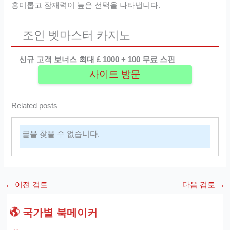
흥미롭고 잠재력이 높은 선택을 나타냅니다.
조인 벳마스터 카지노
신규 고객 보너스 최대 £ 1000 + 100 무료 스핀
사이트 방문
Related posts
글을 찾을 수 없습니다.
←
이전 검토
다음 검토
→
국가별 북메이커