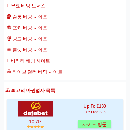
무료 베팅 보너스
슬롯 베팅 사이트
포커 베팅 사이트
빙고 베팅 사이트
룰렛 베팅 사이트
바카라 베팅 사이트
라이브 딜러 베팅 사이트
최고의 마권업자 목록
Up To £130
+ £5 Free Bets
리뷰 읽기
사이트 방문