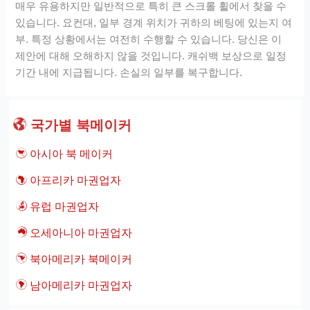
매우 유용하지만 일반적으로 특히 큰 스크롤 휠에서 찾을 수
있습니다. 요컨대, 일부 경계 위치가 귀하의 베팅에 있는지 여
부. 특정 상황에서는 여전히 수행할 수 있습니다. 당신은 이
제안에 대해 오해하지 않을 것입니다. 캐쉬백 보상으로 일정
기간 내에 지급됩니다. 손실의 일부를 복구합니다.
국가별 북메이커
아시아 북 메이커
아프리카 마권업자
유럽 마권업자
오세아니아 마권업자
북아메리카 북메이커
남아메리카 마권업자