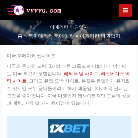
콘
텐
츠
로
아메리칸 마권업자
건
홈
북아메리카 북메이커
아메리칸 마권업자
너
뛰
기
미국 북메이커 웹사이트
미국의 온라인 도박. 3개의 다른 그룹으로 나뉩니다. 여기에
는 미국 최고가 포함됩니다.
해외 베팅 사이트, 라스베가스 베
팅 사이트.
그리고 유럽 도박 사이트. 본질은 동일하게 유지될
수 있지만 모두 끌어들이려고 하기 때문입니다. 미국 펀터는
그것을 좋아합니다. 미국 마권업자 웹사이트지만 그들의 상품
과 매력. 아직 몇 가지 차이점이 있습니다.