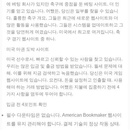
에 베팅 회사가 있지만 축구에 중점을 둔 베팅 사이트. 더 인
기를 얻고 있습니다. 어쨌든, 당신은 일부를 찾을 수 있습니
다. 훌륭한 축구 개요, 그들은 최근에 새로운 웹사이트와 더
많은 활동을 사용했습니다. 그들은 시스템을 업데이트하고 그
것을 당연하게 여겼습니다. 미국에서 최고로 여겨집니다. 축
구 경기 웹사이트 중 하나.
미국 마권 도박 사이트
미국 선수로서. 빠르고 신뢰할 수 있는 사람을 찾고 있습니다.
우리는 많은 입금 및 출금 방법을 받았습니다. 월세 문제에 대
해. 이를 위해 지금 검색하고 녹음했습니다. 당신은 미국 게임
웹사이트에 있습니다. 요컨대, 돈을 설정하고 인출할 때. 사용
해야 하는 거래 방법입니다. 어쨌든 지불에 집중하기 전에 4
가지 사항을 염두에 두어야 합니다.
입금 전 4포인트 확인
필수 다운타임은 없습니다. American Bookmaker 웹사이
트를 유지 관리해야 합니다. 결제 기술의 정상 작동 상태.