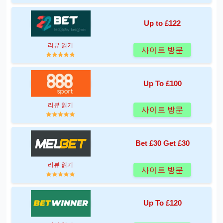
Up to £122
리뷰 읽기
사이트 방문
Up To £100
리뷰 읽기
사이트 방문
Bet £30 Get £30
리뷰 읽기
사이트 방문
Up To £120