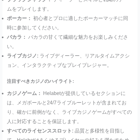
ムをプレイします。
ポーカー：
初心者とプロに適したポーカーマッチに同
時に参加してください。
バカラ：
バカラの甘くて繊細な魅力をお楽しみくださ
い。
ライブカジノ:
ライブディーラー、リアルタイムアクシ
ョン、インタラクティブなプレイプレジャー。
注目すべきカジノのハイライト:
カジノゲーム：
Helabetが提供しているセクションに
は、メガボールと24/7ライブルーレットが含まれてお
り、確かに前例がなく、ライブカジノゲームがすべての
人に対応することを保証します。
すべてのライセンススロット:
品質と多様性を目指し