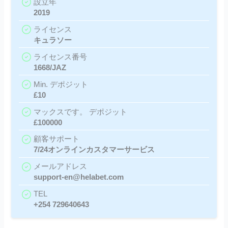
設立年
2019
ライセンス
キュラソー
ライセンス番号
1668/JAZ
Min. デポジット
£10
マックスです。 デポジット
£100000
顧客サポート
7/24オンラインカスタマーサービス
メールアドレス
support-en@helabet.com
TEL
+254 729640643