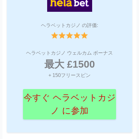
ヘラベットカジノ の評価:
ヘラベットカジノ ウェルカム ボーナス
最大 £1500
+ 150フリースピン
今すぐ ヘラベットカジ
ノ に参加