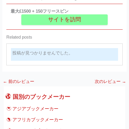
最大£1500 + 150フリースピン
サイトを訪問
Related posts
投稿が見つかりませんでした。
←
前のレビュー
次のレビュー
→
国別のブックメーカー
アジアブックメーカー
アフリカブックメーカー