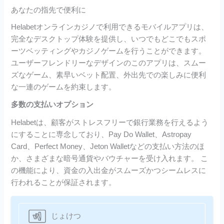
あなたの指先で便利に
Helabetオンラインカジノで利用できるモバイルアプリは、
完全なデスクトップ体験を提供し、いつでもどこでもスポ
ーツベッティングやカジノゲームを行うことができます。
ユーザーフレンドリーなデザインのこのアプリは、スムー
ズなゲーム、素早いベット配置、外出先での楽しみに便利
な一連のゲームを約束します。
多数の支払いオプション
Helabetは、顧客がストレスフリーで銀行業務を行えるよう
にすることに専念しており、Pay Do Wallet、Astropay
Card、Perfect Money、Jeton Walletなどの支払い方法のほ
か、さまざまな暗号通貨やバウチャーを受け入れます。 こ
の機能により、資金の入出金がスムーズかつシームレスに
行われることが保証されます。
じょけつ