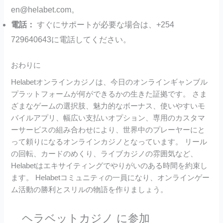
en@helabet.com
。
電話：
すぐにサポートが必要な場合は、+254
729640643に電話してください。
おわりに
Helabetオンラインカジノは、今日のオンラインギャンブル
プラットフォームが何ができるかの生きた証拠です。 さま
ざまなゲームの選択肢、魅力的なボーナス、使いやすいモ
バイルアプリ、幅広い支払いオプション、専用のカスタマ
ーサービスの組み合わせにより、世界中のプレーヤーにと
って頼りになるオンラインカジノとなっています。 リール
の回転、カードのめくり、ライブカジノの雰囲気など、
Helabetはエキサイティングでやりがいのある時間を約束し
ます。 Helabetコミュニティの一員になり、オンラインゲー
ム活動の勝利とスリルの物語を作りましょう。
ヘラベットカジノ に参加