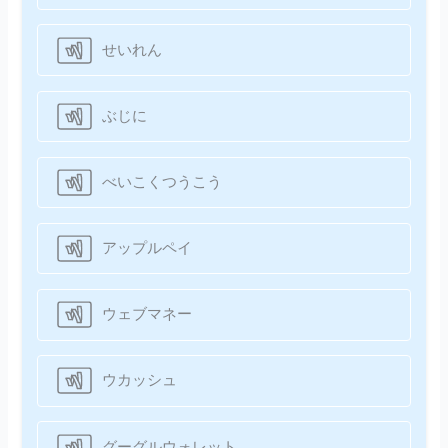
せいれん
ぶじに
べいこくつうこう
アップルペイ
ウェブマネー
ウカッシュ
グーグルウォレット