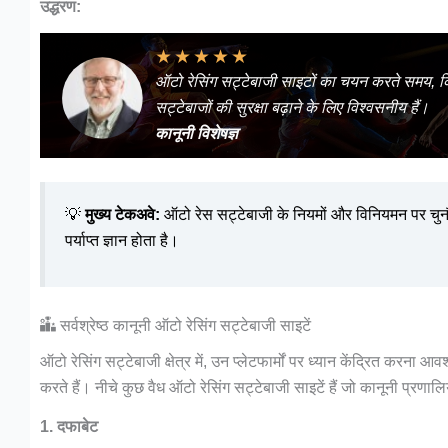
उद्धरण:
★
★
★
★
★
ऑटो रेसिंग सट्टेबाजी साइटों का चयन करते समय, 
सट्टेबाजों की सुरक्षा बढ़ाने के लिए विश्वसनीय हैं।
कानूनी विशेषज्ञ
💡
मुख्य टेकअवे:
ऑटो रेस सट्टेबाजी के नियमों और विनियमन पर चुनौति
पर्याप्त ज्ञान होता है।
सर्वश्रेष्ठ कानूनी ऑटो रेसिंग सट्टेबाजी साइटें
ऑटो रेसिंग सट्टेबाजी क्षेत्र में, उन प्लेटफार्मों पर ध्यान केंद्रित करना
करते हैं। नीचे कुछ वैध ऑटो रेसिंग सट्टेबाजी साइटें हैं जो कानूनी प्रणाल
1. दफाबेट