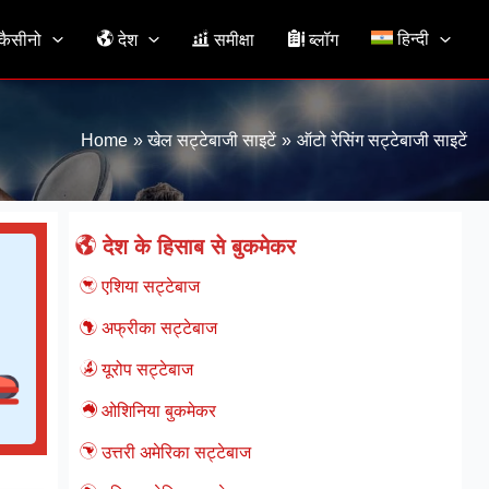
हिन्दी
ैसीनो
देश
समीक्षा
ब्लॉग
Home
खेल सट्टेबाजी साइटें
ऑटो रेसिंग सट्टेबाजी साइटें
देश के हिसाब से बुकमेकर
एशिया सट्टेबाज
अफ्रीका सट्टेबाज
यूरोप सट्टेबाज
ओशिनिया बुकमेकर
उत्तरी अमेरिका सट्टेबाज