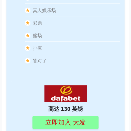
真人娱乐场
彩票
赌场
扑克
答对了
高达 130 英镑
立即加入 大发