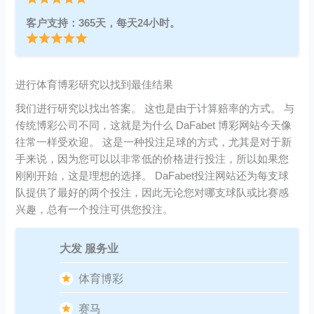
客户支持：365天，每天24小时。
进行体育博彩研究以找到最佳结果
我们进行研究以找出答案。 这也是由于计算赔率的方式。 与
传统博彩公司不同，这就是为什么 DaFabet 博彩网站今天像
往常一样受欢迎。 这是一种投注足球的方式，尤其是对于新
手来说，因为您可以以非常低的价格进行投注，所以如果您
刚刚开始，这是理想的选择。 DaFabet投注网站还为每支球
队提供了最好的两个投注，因此无论您对哪支球队或比赛感
兴趣，总有一个投注可供您投注。
大发 服务业
体育博彩
赛马