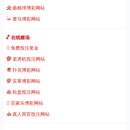
曲棍球博彩网站
赛马博彩网站
在线赌场
免费投注奖金
老虎机投注网站
扑克博彩网站
宾果博彩网站
轮盘投注网站
百家乐博彩网站
真人荷官投注网站