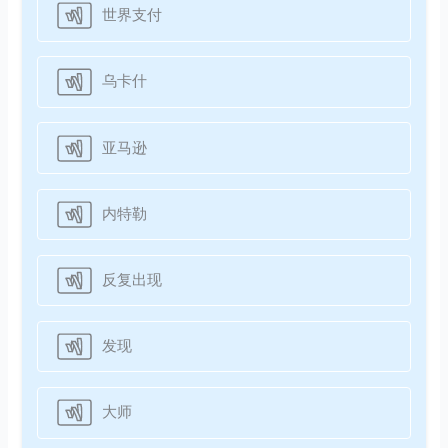
世界支付
乌卡什
亚马逊
内特勒
反复出现
发现
大师