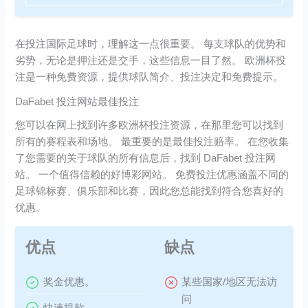
在投注国际足球时，理解这一点很重要。 每支球队的优势和
劣势，无论是押注还是交手，这些信息一目了然。 欧洲杯投
注是一种免费资源，提供球队简介、投注决定和免费提示。
DaFabet 投注网站最佳投注
您可以在网上找到许多欧洲杯投注资源，在那里您可以找到
所有的赛程表和场地。 最重要的是最佳投注赔率。 在您收集
了您需要的关于球队的所有信息后，找到 DaFabet 投注网
站。 一个值得信赖的好博彩网站。 免费投注优惠涵盖不同的
足球锦标赛、俱乐部和比赛，因此您总能找到符合您喜好的
优惠。
优点
缺点
奖金优惠。
某些国家/地区无法访
问
快速提款。