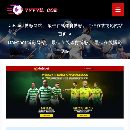
跳
至
内
容
DaFabet 博彩网站。 最佳在线体育博彩。 最佳在线博彩网站
首页
DaFabet 博彩网站。 最佳在线体育博彩。 最佳在线博彩
网站