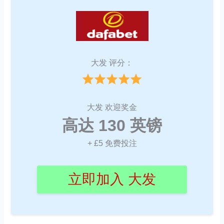
大发 评分：
大发 欢迎奖金
高达 130 英镑
+ £5 免费投注
立即加入 大发