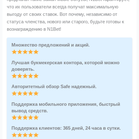
что их пользователи всегда получат максимальную
выгоду от своих ставок. Вот почему, независимо от
статуса членства, нового или старого, будьте готовы к
вознаграждению в N1Bet!
Множество предложений и акций.
Лучшая букмекерская контора, которой можно
доверять.
Авторитетный обзор Safe надежный.
Поддержка мобильного приложения, быстрый
вывод средств.
Поддержка клиентов: 365 дней, 24 часа в сутки.