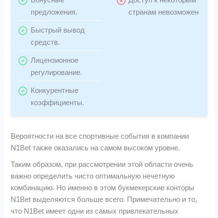
Бонусные
Доступ к некоторым
предложения.
странам невозможен
Быстрый вывод
средств.
Лицензионное
регулирование.
Конкурентные
коэффициенты.
Вероятности на все спортивные события в компании
N1Bet также оказались на самом высоком уровне.
Таким образом, при рассмотрении этой области очень
важно определить чисто оптимальную нечетную
комбинацию. Но именно в этом букмекерские конторы
N1Bet выделяются больше всего. Примечательно и то,
что N1Bet имеет одни из самых привлекательных