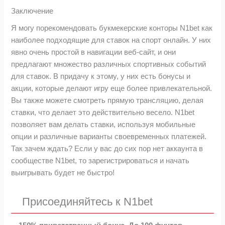
Заключение
Я могу порекомендовать букмекерские конторы N1bet как
наиболее подходящие для ставок на спорт онлайн. У них
явно очень простой в навигации веб-сайт, и они
предлагают множество различных спортивных событий
для ставок. В придачу к этому, у них есть бонусы и
акции, которые делают игру еще более привлекательной.
Вы также можете смотреть прямую трансляцию, делая
ставки, что делает это действительно весело. N1bet
позволяет вам делать ставки, используя мобильные
опции и различные варианты своевременных платежей.
Так зачем ждать? Если у вас до сих пор нет аккаунта в
сообществе N1bet, то зарегистрироваться и начать
выигрывать будет не быстро!
Присоединяйтесь к N1bet