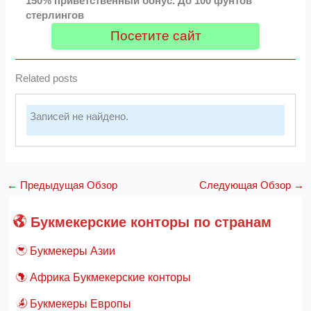
150% приветственный бонус. До 100 фунтов
стерлингов
Посетите сайт
Related posts
Записей не найдено.
←
Предыдущая Обзор
Следующая Обзор
→
Букмекерские конторы по странам
Букмекеры Азии
Африка Букмекерские конторы
Букмекеры Европы