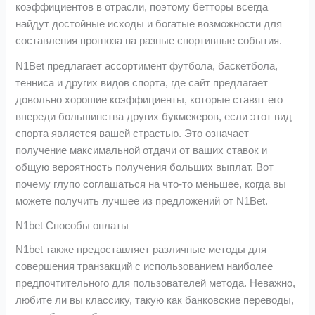
коэффициентов в отрасли, поэтому бетторы всегда
найдут достойные исходы и богатые возможности для
составления прогноза на разные спортивные события.
N1Bet предлагает ассортимент футбола, баскетбола,
тенниса и других видов спорта, где сайт предлагает
довольно хорошие коэффициенты, которые ставят его
впереди большинства других букмекеров, если этот вид
спорта является вашей страстью. Это означает
получение максимальной отдачи от ваших ставок и
общую вероятность получения больших выплат. Вот
почему глупо соглашаться на что-то меньшее, когда вы
можете получить лучшее из предложений от N1Bet.
N1bet Способы оплаты
N1bet также предоставляет различные методы для
совершения транзакций с использованием наиболее
предпочтительного для пользователей метода. Неважно,
любите ли вы классику, такую как банковские переводы,