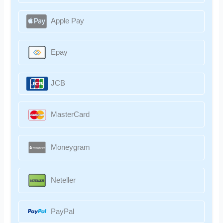
Apple Pay
Epay
JCB
MasterCard
Moneygram
Neteller
PayPal