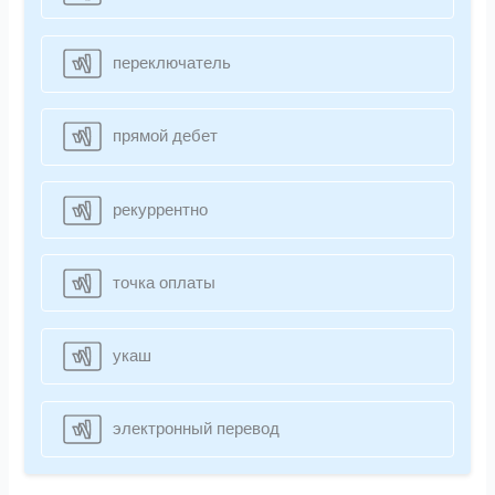
переключатель
прямой дебет
рекуррентно
точка оплаты
укаш
электронный перевод