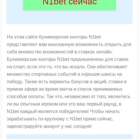
N1bet сейчас
На этом сайте букмекерские конторы N1bet
представляют вам изысканную возможность открыть для
себя множество возможностей в ставках онлайн.
Букмекерские конторы N1bet предназначены для ставок
на спорт, если это то, что вы искали. Они обеспечивают
множество спортивных событий и хорошие шансы на
победу. Также есть варианты бонусов и акций, ставки в
прямом эфире во время матча и список принимаемых
способов оплаты. Так что, независимо от того, являетесь
ли вы опытным игроком или это ваш первый раунд, в
N1bet каждый является победителем! Чтобы начать
зарабатывать по-крупному с N1bet прямо сейчас,
зарегистрируйте аккаунт у нас сегодня!