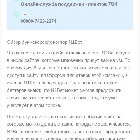
Онлайн-служба поддержки клиентов 7/24
TEL
00800-7423-2274
Обзор букмекерских контор N1Bet
Что касается темы онлайн-ставок на спорт, N1Bet входит
в число сайтов, которые мгновенно придут вам на ум. По
своему дизайну и после того, как пользователь получает
доступ к сайту, платформа для ставок этой компании, а
именно N1Bet, превосходна. Большинство интернет-
беттеров знают, что N1Bet может многое предложить
новичкам в интернет-ставках, а также тем, кто уже
участвует в этом пороке.
Поскольку количество спортивных событий и игр, на
которые можно делать ставки, никогда не заканчивается,
N1Bet позволяет любителям ставок на спорт продолжать
хорошо проводить время за своим любимым занятием.