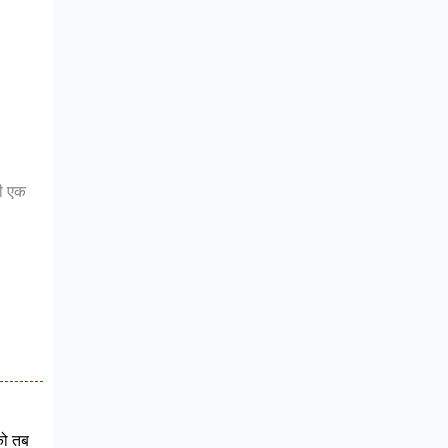
की एक
को तब