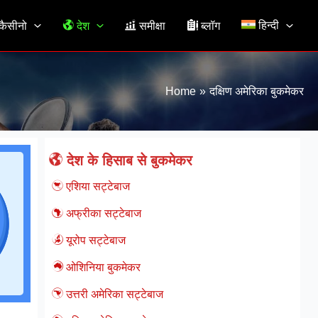
हिन्दी
ैसीनो
देश
समीक्षा
ब्लॉग
Home
दक्षिण अमेरिका बुकमेकर
देश के हिसाब से बुकमेकर
एशिया सट्टेबाज
अफ्रीका सट्टेबाज
यूरोप सट्टेबाज
ओशिनिया बुकमेकर
उत्तरी अमेरिका सट्टेबाज