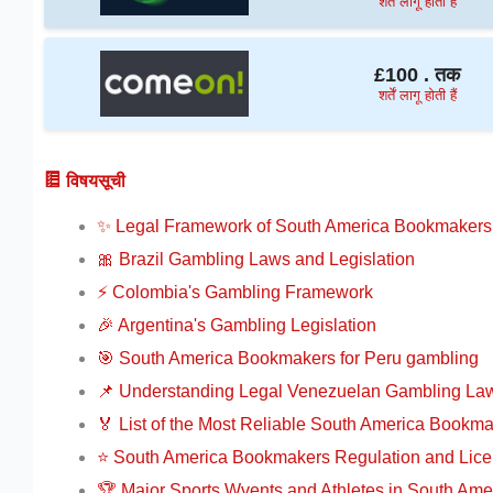
शर्तें लागू होती हैं
£100 . तक
शर्तें लागू होती हैं
विषयसूची
✨ Legal Framework of South America Bookmakers
🎀 Brazil Gambling Laws and Legislation
⚡️ Colombia's Gambling Framework
🎉 Argentina's Gambling Legislation
🎯 South America Bookmakers for Peru gambling
📌 Understanding Legal Venezuelan Gambling La
🏅 List of the Most Reliable South America Bookm
⭐ South America Bookmakers Regulation and Lice
🏆 Major Sports Wvents and Athletes in South Ame