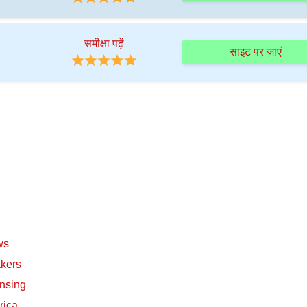
समीक्षा पढ़ें
साइट पर जाएं
ws
akers
nsing
rica