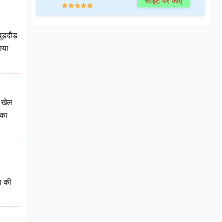
साइट पर जाएं
ड़दौड़
ाया
ं खेल
 का
ण की